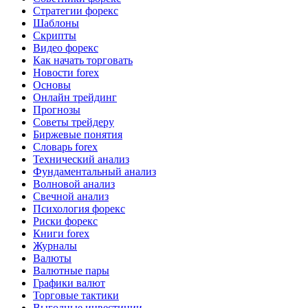
Стратегии форекс
Шаблоны
Скрипты
Видео форекс
Как начать торговать
Новости forex
Основы
Онлайн трейдинг
Прогнозы
Советы трейдеру
Биржевые понятия
Словарь forex
Технический анализ
Фундаментальный анализ
Волновой анализ
Свечной анализ
Психология форекс
Риски форекс
Книги forex
Журналы
Валюты
Валютные пары
Графики валют
Торговые тактики
Выгодные инвестиции