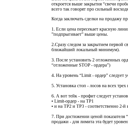
откроется выше закрытия “свечи проби
всего так говорят про сильный восход
Когда заключать сделки на продажу п
1. Если цена пересекает красную лини
”подпрыгивает” выше цены.
2.Сразу следом за закрытием первой с
ближайший локальный минимум).
3. После установить 2 отложенных орде
“отложенные STOP - ордера”)
4. На уровень “Limit - ордер” следует 
5. Установка стоп - лосов на всех тр
6. А вот тейк - профит следует устан
• Limit-ордер - на TP1
• и на TP2 и TP3 - соответственно 2-й
7. При достижении ценой показателя
продажи - для лимита эта будет уровень