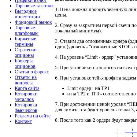
Графики валют
Торговые тактики
1. Цена должна пробить зеленную лин
Выгодные
цены.
инвестиции
Фондовый рынок
2. Сразу за закрытием первой свечи по
Торговые
локальный минимум).
платформы
Биржевые
3. Ставим два отложенных ордера (од
термины
один (уровень - “отложенные STOP - о
Стратегии
опционы
4. На уровень “Limit - ордер” установим
Брокеры
опционов
5.
При установки стоп-лосов на всех 
Статьи о форекс
Ответы на
6. При установке тейк-профита задае
вопросы
Карта сайта
Limit-ордер - на TP1
Котировки
и на TP2 и TP3 - соответственно 
металлов
7. При достижении ценой
уровня “ПЕ
Котировка
для лимита эта будет уровень точки 3, 
фьючерсов
Реклама на сайте
8. После того как
2 ордера будут закры
Контакт