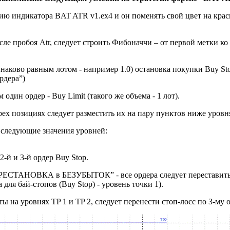
ию индикатора BAT ATR v1.ex4 и он поменять свой цвет на кра
сле пробоя Atr, следует строить Фибоначчи – от первой метки ко
инаково равным лотом - например 1.0) остановка покупки
Buy St
рдера”)
 один ордер - Buy Limit (такого же объема - 1 лот).
трех позициях следует разместить их на пару пунктов ниже уро
м следующие значения уровней:
2-й и 3-й ордер Buy Stop.
РЕСТАНОВКА в БЕЗУБЫТОК” - все ордера следует переставить в
а для бай-стопов (Buy Stop) - уровень точки 1).
ты на уровнях TP 1 и TP 2, следует перенести стоп-лосс по 3-му 