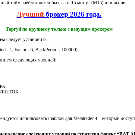
ивный таймфрейм должен быть - от 15 минут (М15) или выше.
Лучший
брокер 2026 года.
Торгуй по крупному только с ведущим брокером
м следует установить:
 - 1, Factor - 6, BackPeriod - 100000).
ванием следующих уровней:
РА
ЗУБЫТОК
ендуется использовать шаблон для Metatrader 4 – который досту
выполнение следующих условий по стратегии форекс “BAT AR