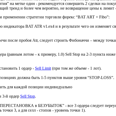
тия” на метке один - рекомендуется совершить 2 сделки на поку
ящий тренд и более чем вероятно, не возвращение цены к лимит -
ри применении стратегии торговли форекс “BAT ART + Fibo”:
ю индикатора BAT ATR v1.ex4 и в результате чего он изменяет с
вечи после пробоя Atr, следует строить Фибоначчи – между точка
ра (равным лотом – к примеру, 1.0) Sell Stop на 2-3 пункта ниже 
установить 1 ордер -
Sell Limit
(при том же объеме - 1 лот).
ех позициях должна быть 1-5 пунктов выше уровня “STOP-LOSS”.
овить для каждой позиции индивидуально
 и 3-й ордер
Sell Stop
.
 “ПЕРЕСТАНОВКА в БЕЗУБЫТОК” - все 3 ордера следует переуст
 точки 3, а для селл - стопов - уровень точки 1).