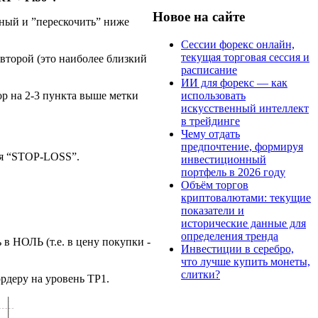
Новое на сайте
сный и ”перескочить” ниже
Сессии форекс онлайн,
текущая торговая сессия и
 второй (это наиболее близкий
расписание
ИИ для форекс — как
использовать
op на 2-3 пункта выше метки
искусственный интеллект
в трейдинге
Чему отдать
предпочтение, формируя
вня “STOP-LOSS”.
инвестиционный
портфель в 2026 году
Объём торгов
криптовалютами: текущие
показатели и
исторические данные для
определения тренда
 НОЛЬ (т.е. в цену покупки -
Инвестиции в серебро,
что лучше купить монеты,
слитки?
ордеру на уровень TP1.