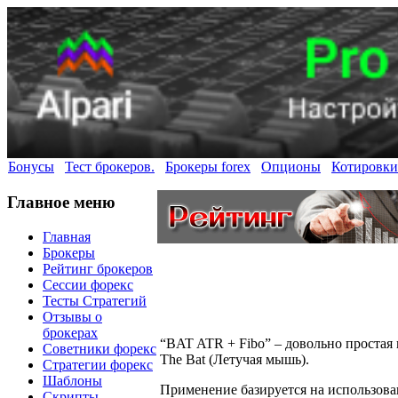
Бонусы
Тест брокеров.
Брокеры forex
Опционы
Котировки
Главное меню
Главная
Брокеры
Рейтинг брокеров
Сессии форекс
Тесты Стратегий
Отзывы о
брокерах
“BAT ATR + Fibo” – довольно простая 
Советники форекс
The Bat (Летучая мышь).
Стратегии форекс
Шаблоны
Применение базируется на использов
Скрипты