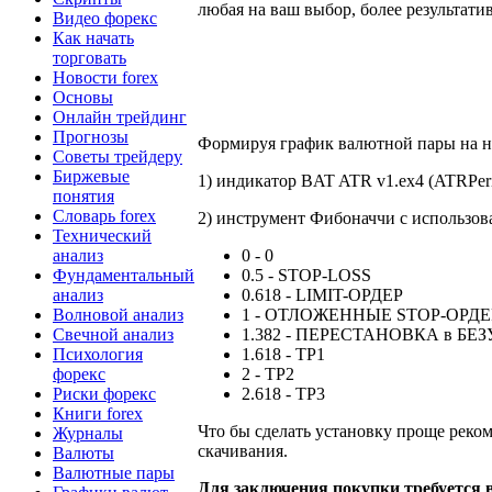
любая на ваш выбор, более результат
Видео форекс
Как начать
торговать
Новости forex
Основы
Онлайн трейдинг
Прогнозы
Формируя график валютной пары на не
Советы трейдеру
Биржевые
1)
индикатор
BAT ATR v1.ex4 (ATRPeriod
понятия
Словарь forex
2) инструмент Фибоначчи с использо
Технический
анализ
0 - 0
Фундаментальный
0.5 - STOP-LOSS
анализ
0.618 - LIMIT-ОРДЕР
Волновой анализ
1 - ОТЛОЖЕННЫЕ STOP-ОРДЕ
Свечной анализ
1.382 - ПЕРЕСТАНОВКА в БЕ
Психология
1.618 - TP1
форекс
2 - TP2
Риски форекс
2.618 - TP3
Книги forex
Что бы сделать установку проще реком
Журналы
скачивания.
Валюты
Валютные пары
Для заключения покупки требуется 