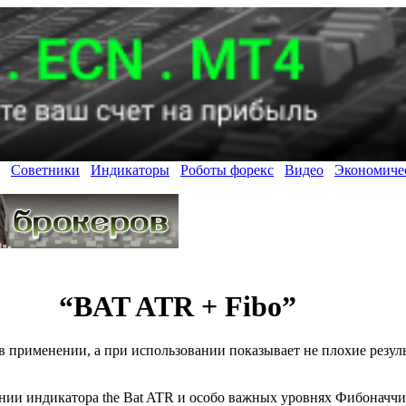
Советники
Индикаторы
Роботы форекс
Видео
Экономиче
“BAT ATR + Fibo”
в применении, а при использовании показывает не плохие резул
ании индикатора
the
Bat ATR
и особо важных уровнях Фибоначчи,