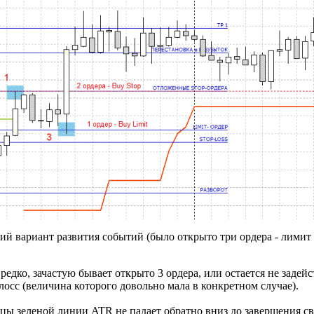
й вариант развития событий (было открыто три ордера - лимит и
 редко, зачастую бывает открыто 3 ордера, или остается не заде
-лосс (величина которого довольно мала в конкретном случае).
цы зеленой линии ATR не падает обратно вниз до завершения св