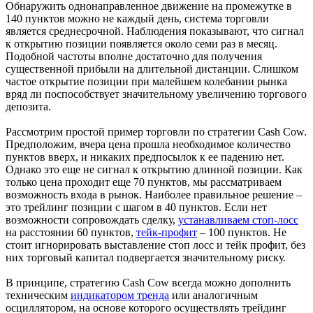
Обнаружить однонаправленное движение на промежутке в
140 пунктов можно не каждый день, система торговли
является среднесрочной. Наблюдения показывают, что сигнал
к открытию позиции появляется около семи раз в месяц.
Подобной частоты вполне достаточно для получения
существенной прибыли на длительной дистанции. Слишком
частое открытие позиции при малейшем колебании рынка
вряд ли поспособствует значительному увеличению торгового
депозита.
Рассмотрим простой пример торговли по стратегии Cash Cow.
Предположим, вчера цена прошла необходимое количество
пунктов вверх, и никаких предпосылок к ее падению нет.
Однако это еще не сигнал к открытию длинной позиции. Как
только цена проходит еще 70 пунктов, мы рассматриваем
возможность входа в рынок. Наиболее правильное решение –
это трейлинг позиции с шагом в 40 пунктов. Если нет
возможности сопровождать сделку,
устанавливаем стоп-лосс
на расстоянии 60 пунктов,
тейк-профит
– 100 пунктов. Не
стоит игнорировать выставление стоп лосс и тейк профит, без
них торговый капитал подвергается значительному риску.
В принципе, стратегию Cash Cow всегда можно дополнить
техническим
индикатором тренда
или аналогичным
осциллятором, на основе которого осуществлять трейдинг