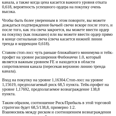
канала, а также когда цена касается важного уровня отката
0,618, вероятность успешного ордера на покупку очень
высока.
Чтобы быть более уверенным в этом повороте, вы можете
дождаться подтверждения бычьей свечи вскоре после этого, и
после того, как эта свеча закроется, вы можете ввести ордер
на покупку (как показано) или вы можете ввести ордер прямо
в конце сигнальная свеча (свеча касается нижней линии
тренда и коррекции 0,618).
Ставим стоп-лосс чуть раньше ближайшего минимума и тейк-
профит на уровне расширения Фибоначчи 1.0, который
является важным уровнем FE и находится в области
сопротивления канала (пересекая верхнюю линию тренда
канала).
Вход на покупку на уровне 1,16304.Стоп-лосс на уровне
1,15619, предполагаемый риск 68,5 пункта. Тейк-профит на
уровне 1,17692, предполагаемое вознаграждение 138,8
пункта.
Таким образом, соотношение Риск/Прибыль в этой торговой
стратегии будет 68,5/138,8, примерно 1:2.
Взаимосвязь между риском и соотношением вознаграждения