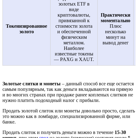
золотых ETF в
виде
криптовалюты,
Практически
привязанной к
моментально
Токенизированное
стоимости золота
Плюс
золото
и обеспеченной
несколько
физическим
минут на
металлом.
вывод денег
Наиболее
известные токены
— PAXG и XAUT.
Золотые слитки и монеты
– данный способ все еще остается
самым популярным, так как деньги вкладываются на прямую
и во многих странах при продаже ранее копленых слитков не
нужно платить подоходный налог с прибыли.
Продать золотой слиток или монеты довольно просто, сделать
это можно как в ломбарде, специализированной фирме, или
банке.
Продать слиток и получить деньги можно в течение
15-30
минут
, при этом
сред
на золото (комиссия) составит около
5-