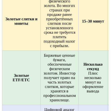
физического
золота. Во многих
странах при
продаже ранее
Золотые слитки и
приобретённых
15–30 минут
монеты
слитков после
установленного
срока не требуется
платить
подоходный налог
с прибыли.
Биржевые ценные
бумаги,
обеспеченные
Несколько
физическим
секунд
золотом. Инвестор
Плюс
Золотые
получает право на
несколько
ETF/ETC
часть золотых
минут на
слитков, которые
оформление
хранятся в
вывода
профессиональном
хранилище.
Цифровой аналог