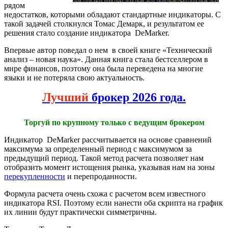
рядом
недостатков, которыми обладают стандартные индикаторы. С
такой задачей столкнулся Томас Демарк, и результатом ее
решения стало создание индикатора DeMarker.
Впервые автор поведал о нем в своей книге «Технический
анализ – новая наука». Данная книга стала бестселлером в
мире финансов, поэтому она была переведена на многие
языки и не потеряла свою актуальность.
Лучший
брокер 2026 года.
Торгуй по крупному только с ведущим брокером
Индикатор DeMarker рассчитывается на основе сравнений
максимума за определенный период с максимумом за
предыдущий период. Такой метод расчета позволяет нам
отобразить момент истощения рынка, указывая нам на зоны
перекупленности
и перепроданности.
Формула расчета очень схожа с расчетом всем известного
индикатора RSI. Поэтому если нанести оба скрипта на график
их линии будут практически симметричны.