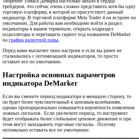
Творение Томаса Демарка настолько запало в сердца
трейдеров, что сейчас очень сложно представить хотя бы одну
торговую платформу, в которой не присутствует данный
индикатор. В торговой платформе Meta Trader 4 он встроен по
умолчанию. Для работы вам необходимо войти в раздел
индикаторы в вашем терминале, открыть подраздел
осцилляторы и перетащить скрипт под названием DeMarker
на
график валютной пары
.
Перед вами выскочит окно настроек и если вы ранее не
сталкивались с оптимизацией индикаторов, то просто
оставьте все по умолчанию.
Настройка основных параметров
индикатора DeMarker
Если вы смените период индикатора в меньшую сторону, то
он будет более чувствительный к ценовым колебаниям,
однако пропорционально повышается вероятность появления
ложных сигналов. Если увеличите период, то инструмент
будет отображать более глобальное ценовое движение и при
этом могут запаздывать торговые сигналы. Поэтому
оптимально оставить все по умолчанию: