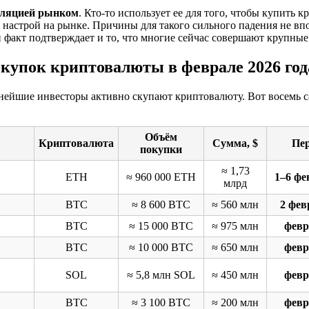
ляцией рынком
. Кто-то использует ее для того, чтобы купить
й настрой на рынке. Причины для такого сильного падения не вп
 факт подтверждает и то, что многие сейчас совершают крупные
купок криптовалюты в феврале 2026 год
нейшие инвесторы активно скупают криптовалюту. Вот восемь 
Объём
Криптовалюта
Сумма, $
Пе
покупки
≈ 1,73
ETH
≈ 960 000 ETH
1–6 фе
млрд
BTC
≈ 8 600 BTC
≈ 560 млн
2 фев
BTC
≈ 15 000 BTC
≈ 975 млн
февр
BTC
≈ 10 000 BTC
≈ 650 млн
февр
SOL
≈ 5,8 млн SOL
≈ 450 млн
февр
BTC
≈ 3 100 BTC
≈ 200 млн
февр