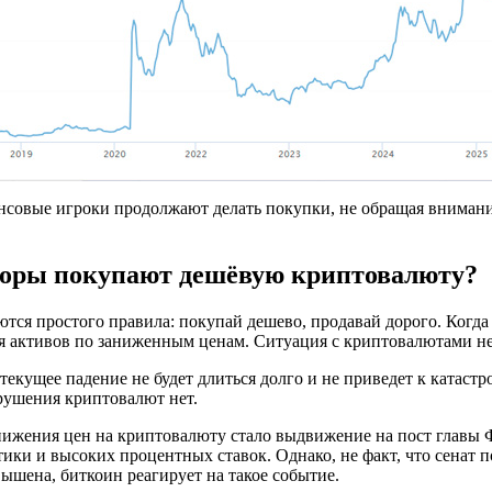
нсовые игроки продолжают делать покупки, не обращая вниман
торы покупают дешёвую криптовалюту?
ся простого правила: покупай дешево, продавай дорого. Когда
я активов по заниженным ценам. Ситуация с криптовалютами не
екущее падение не будет длиться долго и не приведет к катаст
рушения криптовалют нет.
нижения цен на криптовалюту стало выдвижение на пост главы
ки и высоких процентных ставок. Однако, не факт, что сенат п
вышена, биткоин реагирует на такое событие.