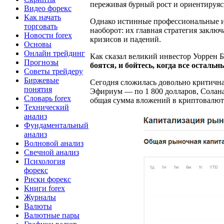
переживая бурный рост и ориентируя
Видео форекс
Как начать
Однако истинные профессиональные и
торговать
наоборот: их главная стратегия заклю
Новости forex
кризисов и падений.
Основы
Онлайн трейдинг
Как сказал великий инвестор Уоррен Б
Прогнозы
боятся, и бойтесь, когда все осталь
Советы трейдеру
Биржевые
Сегодня сложилась довольно критичная
понятия
Эфириум — по 1 800 долларов, Солана
Словарь forex
общая сумма вложений в криптовалю
Технический
анализ
Фундаментальный
анализ
Волновой анализ
Свечной анализ
Психология
форекс
Риски форекс
Книги forex
Журналы
Валюты
Валютные пары