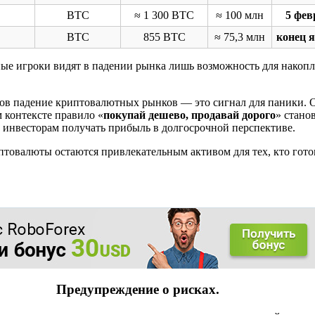
BTC
≈ 1 300 BTC
≈ 100 млн
5 фев
BTC
855 BTC
≈ 75,3 млн
конец я
ые игроки видят в падении рынка лишь возможность для накоп
ов падение криптовалютных рынков — это сигнал для паники. 
 контексте правило «
покупай дешево, продавай дорого
» стано
инвесторам получать прибыль в долгосрочной перспективе.
товалюты остаются привлекательным активом для тех, кто гото
Предупреждение о рисках.