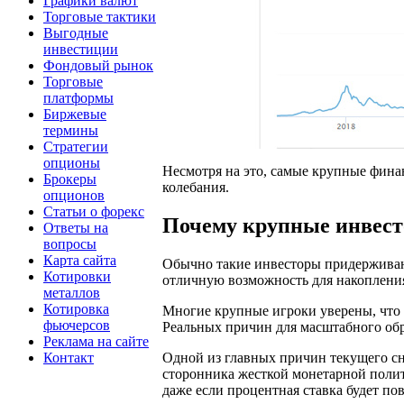
Графики валют
Торговые тактики
Выгодные
инвестиции
Фондовый рынок
Торговые
платформы
Биржевые
термины
Стратегии
опционы
Несмотря на это, самые крупные фина
Брокеры
колебания.
опционов
Статьи о форекс
Почему крупные инвес
Ответы на
вопросы
Карта сайта
Обычно такие инвесторы придерживают
Котировки
отличную возможность для накоплени
металлов
Котировка
Многие крупные игроки уверены, что т
фьючерсов
Реальных причин для масштабного об
Реклама на сайте
Контакт
Одной из главных причин текущего с
сторонника жесткой монетарной полити
даже если процентная ставка будет по