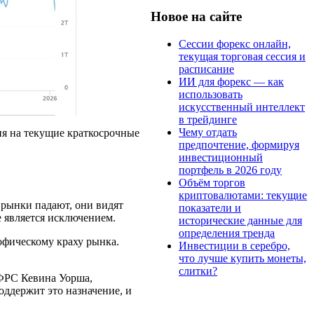
Новое на сайте
Сессии форекс онлайн,
текущая торговая сессия и
расписание
ИИ для форекс — как
использовать
искусственный интеллект
в трейдинге
Чему отдать
ия на текущие краткосрочные
предпочтение, формируя
инвестиционный
портфель в 2026 году
Объём торгов
криптовалютами: текущие
 рынки падают, они видят
показатели и
 является исключением.
исторические данные для
определения тренда
рофическому краху рынка.
Инвестиции в серебро,
что лучше купить монеты,
слитки?
 ФРС Кевина Уорша,
оддержит это назначение, и