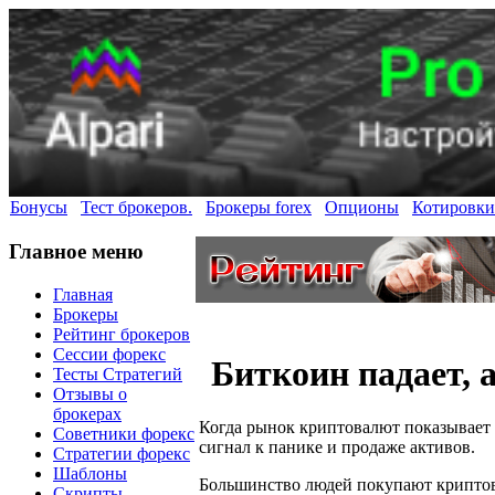
Бонусы
Тест брокеров.
Брокеры forex
Опционы
Котировки
Главное меню
Главная
Брокеры
Рейтинг брокеров
Сессии форекс
Биткоин падает,
Тесты Стратегий
Отзывы о
брокерах
Когда рынок криптовалют показывает 
Советники форекс
сигнал к панике и продаже активов.
Стратегии форекс
Шаблоны
Большинство людей покупают криптова
Скрипты