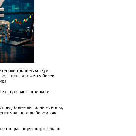
 он быстро почувствует
о, а цена движется более
нка.
тельную часть прибыли,
спред, более выгодные свопы,
х оптимальным выбором как
епенно расширяя портфель по