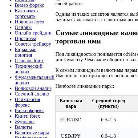
своей работе.
Видео форекс
Как начать
Одним из таких аспектов является в
торговать
начинать знакомится с валютным рынк
Новости forex
Основы
Самые ликвидные валю
Онлайн трейдинг
Прогнозы
торговли ими
Советы трейдеру
Биржевые
Под ликвидностью понимается объём 
понятия
инструменту. Чем выше оборот по валю
Словарь forex
Технический
К самым ликвидным валютным парам н
анализ
Именно на них приходится основная ч
Фундаментальный
анализ
Наиболее ликвидные пары:
Волновой анализ
Свечной анализ
Психология
Валютная
Средний спред
форекс
пара
(пункты)
Риски форекс
Книги forex
EUR/USD
0.5–1.5
Журналы
Валюты
Валютные пары
USD/JPY
0.6–1.8