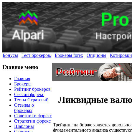
Бонусы
Тест брокеров.
Брокеры forex
Опционы
Котировки
Главное меню
Главная
Брокеры
Рейтинг брокеров
Сессии форекс
Ликвидные валют
Тесты Стратегий
Отзывы о
брокерах
Советники форекс
Стратегии форекс
Трейдинг на бирже является довольно 
Шаблоны
фундаментального анализа существуют
Скрипты