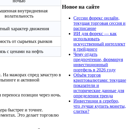
ночью
Новое на сайте
шенная внутридневная
волатильность
Сессии форекс онлайн,
текущая торговая сессия и
расписание
тный характер движения
ИИ для форекс — как
использовать
мость от сырьевых рынков
искусственный интеллект
в трейдинге
язь с ценами на нефть
Чему отдать
предпочтение, формируя
инвестиционный
портфель в 2026 году
 На мажорах спред зачастую в
Объём торгов
альпинге и активной
криптовалютами: текущие
показатели и
исторические данные для
 переноса позиции через ночь.
определения тренда
Инвестиции в серебро,
что лучше купить монеты,
ера быстрее и точнее.
слитки?
ументах. Это делает торговлю