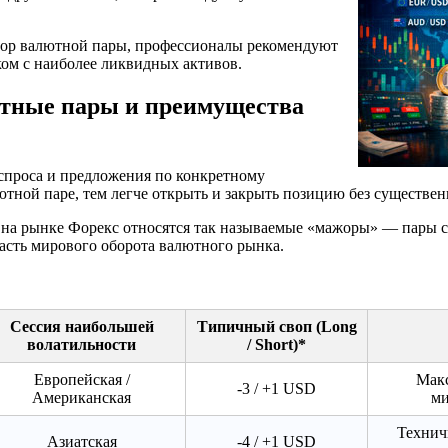
ыбор валютной пары, профессионалы рекомендуют
ом с наиболее ликвидных активов.
тные пары и преимущества
спроса и предложения по конкретному
тной паре, тем легче открыть и закрыть позицию без существен
а рынке Форекс относятся так называемые «мажоры» — пары с
асть мирового оборота валютного рынка.
Сессия наибольшей
Типичный своп (Long
волатильности
/ Short)*
Европейская /
Макс
-3 / +1 USD
Американская
ми
Технич
Азиатская
-4 / +1 USD