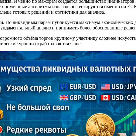
ализа
. Именно по мажорам создаётся большинство индикаторов,
се популярные алгоритмы изначально тестируются именно на 
больше готовых решений и статистики для анализа.
ей
. По ликвидным парам публикуется максимум экономических д
фундаментальный анализ и принимать более обоснованные решен
а огромного объёма торгов крупному участнику сложнее искусств
нические уровни отрабатываются чаще.