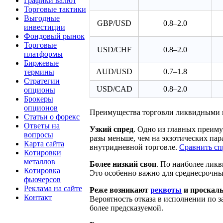
Графики валют
Торговые тактики
Выгодные
GBP/USD
0.8–2.0
инвестиции
Фондовый рынок
Торговые
USD/CHF
0.8–2.0
платформы
Биржевые
AUD/USD
0.7–1.8
термины
Стратегии
USD/CAD
0.8–2.0
опционы
Брокеры
опционов
Преимущества торговли ликвидными
Статьи о форекс
Ответы на
Узкий спред
. Одно из главных преим
вопросы
разы меньше, чем на экзотических па
Карта сайта
внутридневной торговле.
Сравнить сп
Котировки
металлов
Более низкий своп
. По наиболее лик
Котировка
Это особенно важно для среднесрочных
фьючерсов
Реклама на сайте
Реже возникают
реквоты
и проскал
Контакт
Вероятность отказа в исполнении по 
более предсказуемой.