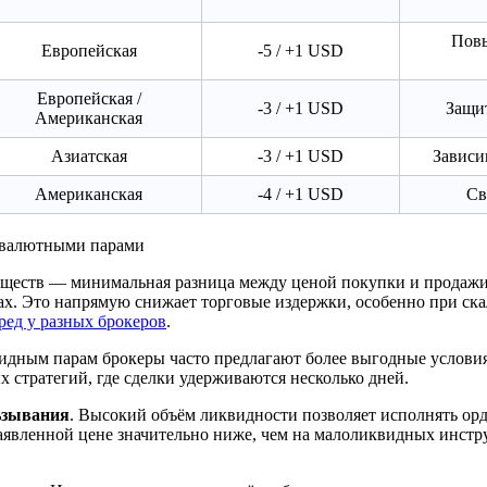
Повы
Европейская
-5 / +1 USD
Европейская /
-3 / +1 USD
Защи
Американская
Азиатская
-3 / +1 USD
Зависи
Американская
-4 / +1 USD
Св
 валютными парами
уществ — минимальная разница между ценой покупки и продажи.
рах. Это напрямую снижает торговые издержки, особенно при ск
ред у разных брокеров
.
видным парам брокеры часто предлагают более выгодные условия
 стратегий, где сделки удерживаются несколько дней.
ьзывания
. Высокий объём ликвидности позволяет исполнять орд
заявленной цене значительно ниже, чем на малоликвидных инстр