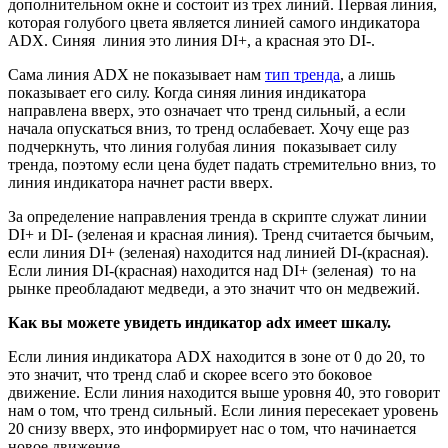
дополнительном окне и состоит из трех линий. Первая линия,
которая голубого цвета является линией самого индикатора
ADX. Синяя линия это линия DI+, а красная это DI-.
Сама линия ADX не показывает нам
тип тренда
, а лишь
показывает его силу. Когда синяя линия индикатора
направлена вверх, это означает что тренд сильный, а если
начала опускаться вниз, то тренд ослабевает. Хочу еще раз
подчеркнуть, что линия голубая линия показывает силу
тренда, поэтому если цена будет падать стремительно вниз, то
линия индикатора начнет расти вверх.
За определение направления тренда в скрипте служат линии
DI+ и DI- (зеленая и красная линия). Тренд считается бычьим,
если линия DI+ (зеленая) находится над линией DI-(красная).
Если линия DI-(красная) находится над DI+ (зеленая) то на
рынке преобладают медведи, а это значит что он медвежий.
Как вы можете увидеть индикатор adx имеет шкалу.
Если линия индикатора ADX находится в зоне от 0 до 20, то
это значит, что тренд слаб и скорее всего это боковое
движение. Если линия находится выше уровня 40, это говорит
нам о том, что тренд сильный. Если линия пересекает уровень
20 снизу вверх, это информирует нас о том, что начинается
новое движение.