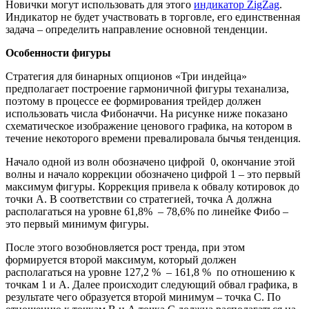
Новички могут использовать для этого
индикатор ZigZag
.
Индикатор не будет участвовать в торговле, его единственная
задача – определить направление основной тенденции.
Особенности фигуры
Стратегия для бинарных опционов «Три индейца»
предполагает построение гармоничной фигуры теханализа,
поэтому в процессе ее формирования трейдер должен
использовать числа Фибоначчи. На рисунке ниже показано
схематическое изображение ценового графика, на котором в
течение некоторого времени превалировала бычья тенденция.
Начало одной из волн обозначено цифрой 0, окончание этой
волны и начало коррекции обозначено цифрой 1 – это первый
максимум фигуры. Коррекция привела к обвалу котировок до
точки А. В соответствии со стратегией, точка А должна
располагаться на уровне 61,8% – 78,6% по линейке Фибо –
это первый минимум фигуры.
После этого возобновляется рост тренда, при этом
формируется второй максимум, который должен
располагаться на уровне 127,2 % – 161,8 % по отношению к
точкам 1 и А. Далее происходит следующий обвал графика, в
результате чего образуется второй минимум – точка С. По