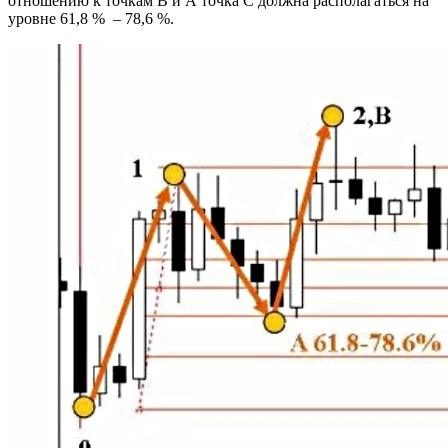
отношению к точкам В и А точка С должна располагаться на
уровне 61,8 % – 78,6 %.