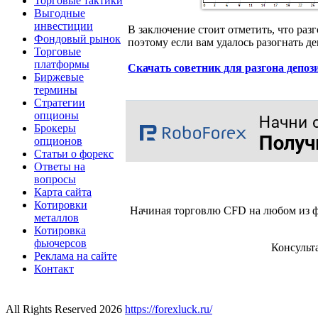
Торговые тактики
Выгодные
инвестиции
В заключение стоит отметить, что разг
Фондовый рынок
поэтому если вам удалось разогнать де
Торговые
платформы
Скачать советник для разгона депоз
Биржевые
термины
Стратегии
опционы
Брокеры
опционов
Статьи о форекс
Ответы на
вопросы
Карта сайта
Котировки
Начиная торговлю CFD на любом из ф
металлов
Котировка
фьючерсов
Консульт
Реклама на сайте
Контакт
All Rights Reserved 2026
https://forexluck.ru/