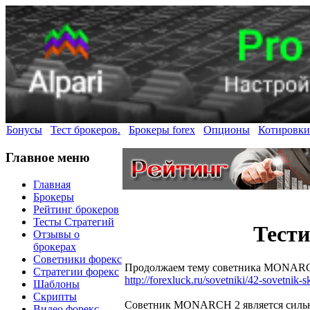
Бонусы
Тест брокеров.
Брокеры forex
Опционы
Котировки
Главное меню
Главная
Брокеры
Рейтинг брокеров
Тесты Стратегий
Тест
Отзывы о
брокерах
Советники форекс
Продолжаем тему советника MONARCH 
Стратегии форекс
http://forexluck.ru/sovetniki/42-sovetnik
Шаблоны
Скрипты
Советник MONARCH 2 является сильн
Видео форекс