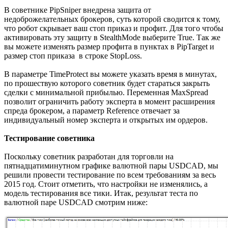
В советнике PipSniper внедрена защита от
недоброжелательных брокеров, суть которой сводится к тому,
что робот скрывает ваш стоп приказ и профит. Для того чтобы
активировать эту защиту в StealthMode выберите True. Так же
вы можете изменять размер профита в пунктах в PipTarget и
размер стоп приказа в строке StopLoss.
В параметре TimeProtect вы можете указать время в минутах,
по прошествую которого советник будет стараться закрыть
сделки с минимальной прибылью. Переменная MaxSpread
позволит ограничить работу эксперта в момент расширения
спреда брокером, а параметр Reference отвечает за
индивидуальный номер эксперта и открытых им ордеров.
Тестирование советника
Поскольку советник разработан для торговли на
пятнадцатиминутном графике валютной пары USDCAD, мы
решили провести тестирование по всем требованиям за весь
2015 год. Стоит отметить, что настройки не изменялись, а
модель тестирования все тики. Итак, результат теста по
валютной паре USDCAD смотрим ниже: