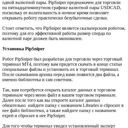
одной валютной пары. PipSniper предназначен для торговли
на пятнадцатиминутном графике валютной пары USDCAD,
поскольку ее волатильность в ночное время позволяет
открывать роботу практически безубыточные сделки.
Стоит отметить, что PipSniper является скальперским роботом,
поэтому для его эффективной работы размер сперда по
валютной паре должен быть минимален.
Установка PipSniper
Робот PipSniper был разработан для торговли через торговый
терминал МТ4, поэтому вам придется скачать в конце статьи
специальные файлы и установить их в торговый терминал.
После скачивания архива перед вами появится два файла, а
именно библиотека и сам советник.
Так, вам потребуется открыть каталог данных в торговом
терминале через меню файл в вашем торговом терминале.
Далее после того как вы откроете каталог данных
обязательно найдите папку с названием Libraries и сбросьте в
нее файл библиотеки, а также найдите папку с названием
expert и сбросьте в нее PipSniper.
Для того чтобы терминал увидел установленный эксперт