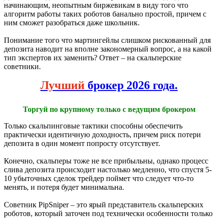
начинающим, неопытным биржевикам в виду того что
алгоритм работы таких роботов банально простой, причем с
ним сможет разобраться даже школьник.
Понимание того что мартингейлы слишком рискованный для
депозита наводит на вполне закономерный вопрос, а на какой
тип экспертов их заменить? Ответ – на скальперские
советники.
Лучший
брокер 2026 года.
Торгуй по крупному только с ведущим брокером
Только скальпинговые тактики способны обеспечить
практически идентичную доходность, причем риск потери
депозита в один момент попросту отсутствует.
Конечно, скальперы тоже не все прибыльны, однако процесс
слива депозита происходит настолько медленно, что спустя 5-
10 убыточных сделок трейдер поймет что следует что-то
менять, и потеря будет минимальна.
Советник PipSniper – это ярый представитель скальперских
роботов, который заточен под технически особенности только