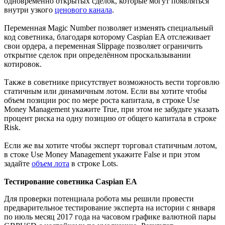
одновременно открытых сделок, которые могут появляться
внутри узкого
ценового канала
.
Переменная Magic Number позволяет изменять специальный
код советника, благодаря которому Caspian EA отслеживает
свои ордера, а переменная Slippage позволяет ограничить
открытие сделок при определённом проскальзывании
котировок.
Также в советнике присутствует возможность вести торговлю
статичным или динамичным лотом. Если вы хотите чтобы
объем позиции рос по мере роста капитала, в строке Use
Money Management укажите True, при этом не забудьте указать
процент риска на одну позицию от общего капитала в строке
Risk.
Если же вы хотите чтобы эксперт торговал статичным лотом,
в стоке Use Money Management укажите False и при этом
задайте
объем лота
в строке Lots.
Тестирование советника Caspian EA
Для проверки потенциала робота мы решили провести
предварительное тестирование эксперта на истории с января
по июль месяц 2017 года на часовом графике валютной пары