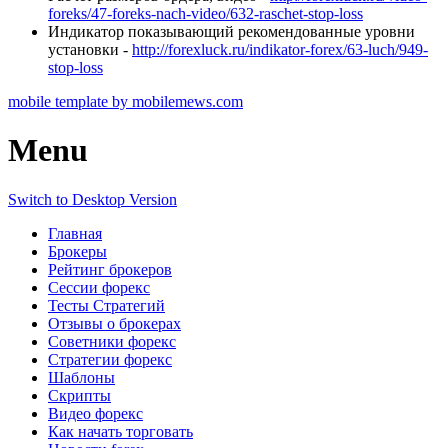
foreks/47-foreks-nach-video/632-raschet-stop-loss
Индикатор показывающий рекомендованные уровни
установки -
http://forexluck.ru/indikator-forex/63-luch/949-
stop-loss
mobile template by mobilemews.com
Menu
Switch to Desktop Version
Главная
Брокеры
Рейтинг брокеров
Сессии форекс
Тесты Стратегий
Отзывы о брокерах
Советники форекс
Стратегии форекс
Шаблоны
Скрипты
Видео форекс
Как начать торговать