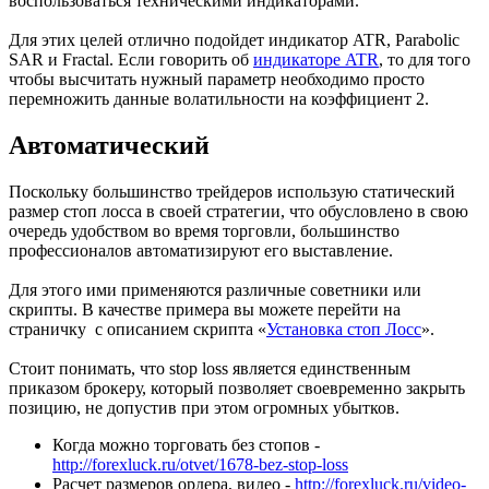
воспользоваться техническими индикаторами.
Для этих целей отлично подойдет индикатор ATR, Parabolic
SAR и Fractal. Если говорить об
индикаторе ATR
, то для того
чтобы высчитать нужный параметр необходимо просто
перемножить данные волатильности на коэффициент 2.
Автоматический
Поскольку большинство трейдеров использую статический
размер стоп лосса в своей стратегии, что обусловлено в свою
очередь удобством во время торговли, большинство
профессионалов автоматизируют его выставление.
Для этого ими применяются различные советники или
скрипты. В качестве примера вы можете перейти на
страничку с описанием скрипта «
Установка стоп Лосс
».
Стоит понимать, что stop loss является единственным
приказом брокеру, который позволяет своевременно закрыть
позицию, не допустив при этом огромных убытков.
Когда можно торговать без стопов -
http://forexluck.ru/otvet/1678-bez-stop-loss
Расчет размеров ордера, видео -
http://forexluck.ru/video-