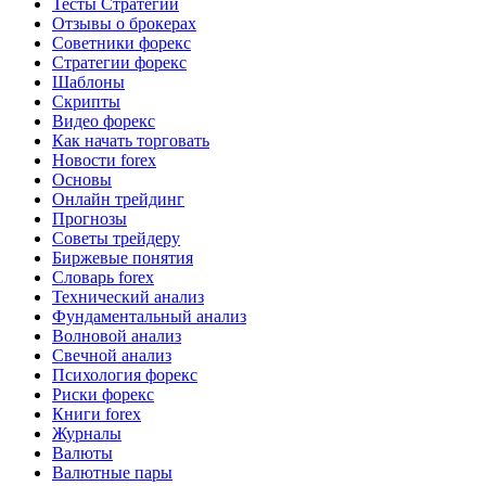
Тесты Стратегий
Отзывы о брокерах
Советники форекс
Стратегии форекс
Шаблоны
Скрипты
Видео форекс
Как начать торговать
Новости forex
Основы
Онлайн трейдинг
Прогнозы
Советы трейдеру
Биржевые понятия
Словарь forex
Технический анализ
Фундаментальный анализ
Волновой анализ
Свечной анализ
Психология форекс
Риски форекс
Книги forex
Журналы
Валюты
Валютные пары