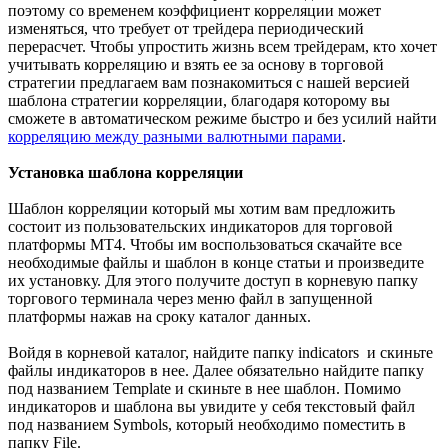
поэтому со временем коэффициент корреляции может
изменяться, что требует от трейдера периодический
перерасчет. Чтобы упростить жизнь всем трейдерам, кто хочет
учитывать корреляцию и взять ее за основу в торговой
стратегии предлагаем вам познакомиться с нашей версией
шаблона стратегии корреляции, благодаря которому вы
сможете в автоматическом режиме быстро и без усилий найти
корреляцию между разными валютными парами
.
Установка шаблона корреляции
Шаблон корреляции который мы хотим вам предложить
состоит из пользовательских индикаторов для торговой
платформы МТ4. Чтобы им воспользоваться скачайте все
необходимые файлы и шаблон в конце статьи и произведите
их установку. Для этого получите доступ в корневую папку
торгового терминала через меню файл в запущенной
платформы нажав на сроку каталог данных.
Войдя в корневой каталог, найдите папку indicators и скиньте
файлы индикаторов в нее. Далее обязательно найдите папку
под названием Template и скиньте в нее шаблон. Помимо
индикаторов и шаблона вы увидите у себя текстовый файл
под названием Symbols, который необходимо поместить в
папку File.