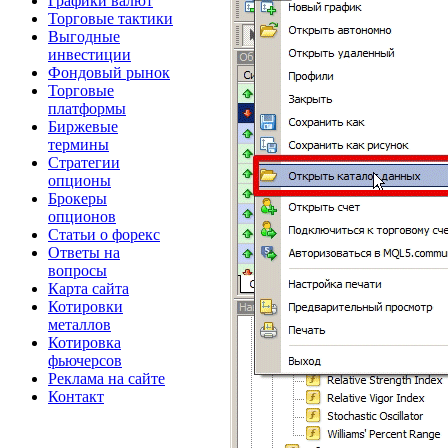
Графики валют
Торговые тактики
Выгодные
инвестиции
Фондовый рынок
Торговые
платформы
Биржевые
термины
Стратегии
опционы
Брокеры
опционов
Статьи о форекс
Ответы на
вопросы
Карта сайта
Котировки
металлов
Котировка
фьючерсов
Реклама на сайте
Контакт