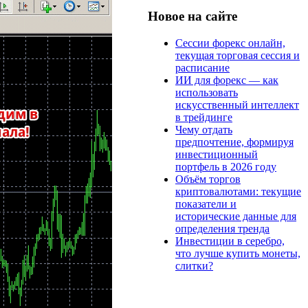
Новое на сайте
Сессии форекс онлайн,
текущая торговая сессия и
расписание
ИИ для форекс — как
использовать
искусственный интеллект
в трейдинге
Чему отдать
предпочтение, формируя
инвестиционный
портфель в 2026 году
Объём торгов
криптовалютами: текущие
показатели и
исторические данные для
определения тренда
Инвестиции в серебро,
что лучше купить монеты,
слитки?