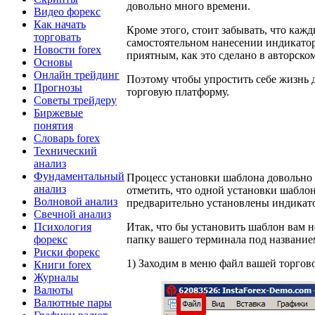
довольно много времени.
Видео форекс
Как начать
Кроме этого, стоит забывать, что кажд
торговать
самостоятельном нанесении индикатор
Новости forex
приятным, как это сделано в авторско
Основы
Онлайн трейдинг
Поэтому чтобы упростить себе жизнь 
Прогнозы
торговую платформу.
Советы трейдеру
Биржевые
понятия
Словарь forex
Технический
анализ
Фундаментальный
Процесс установки шаблона довольно 
анализ
отметить, что одной установки шаблон
Волновой анализ
предварительно установлены индикат
Свечной анализ
Психология
Итак, что бы установить шаблон вам н
форекс
папку вашего терминала под названием
Риски форекс
1) Заходим в меню файл вашей торгов
Книги forex
Журналы
Валюты
Валютные пары