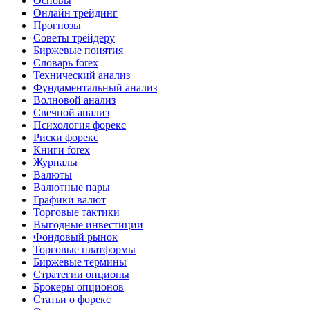
Основы
Онлайн трейдинг
Прогнозы
Советы трейдеру
Биржевые понятия
Словарь forex
Технический анализ
Фундаментальный анализ
Волновой анализ
Свечной анализ
Психология форекс
Риски форекс
Книги forex
Журналы
Валюты
Валютные пары
Графики валют
Торговые тактики
Выгодные инвестиции
Фондовый рынок
Торговые платформы
Биржевые термины
Стратегии опционы
Брокеры опционов
Статьи о форекс