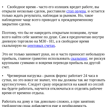
• Свободное время - часто его излишек вредит работе, вы
открыли несколько сделок, расставили
стоп ордера
, и остается
только ждать результата, наблюдая за рынком. Но, такое
наблюдение чаще всего приводит к преждевременному
закрытию сделок.
Поэтому, что бы не навредить открытым позициям, лучше
всего найти себе занятие по душе. Сам я предпочитаю внутри
дневную торговлю на М30 - Н1, а в свободное время
скальпирую на
центовых счетах
.
Это не только занимает руки, но и часто приносит небольшую
прибыль, главное грамотно использовать
скальпинг
, не рискуя
крупными суммами и вовремя переводя прибыль на другой
счет.
• Чрезмерная нагрузка - рынок форекс работает 24 часа в
сутки, но это вовсе не значит, что вы должны так же торговать
круглосуточно. Следует сразу определится на какой из сессий
вы будете работать, научится отключаться и отделять рабочее
время от времени отдыха.
Работать на дому и так довольно сложно, а при занятиях
трейдингом сюда добавляется еще и необходимость