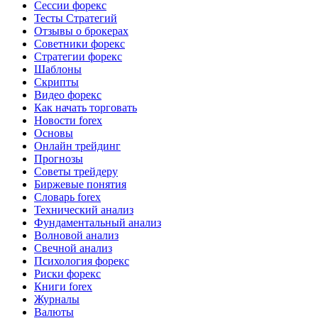
Сессии форекс
Тесты Стратегий
Отзывы о брокерах
Советники форекс
Стратегии форекс
Шаблоны
Скрипты
Видео форекс
Как начать торговать
Новости forex
Основы
Онлайн трейдинг
Прогнозы
Советы трейдеру
Биржевые понятия
Словарь forex
Технический анализ
Фундаментальный анализ
Волновой анализ
Свечной анализ
Психология форекс
Риски форекс
Книги forex
Журналы
Валюты