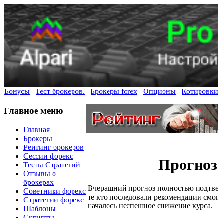
Бонусы
Тест брокеров.
Брокеры forex
Опционы
Котировки
Главное меню
Главная
Брокеры
Рейтинг брокеров
Сессии форекс
Прогноз
Тесты Стратегий
Отзывы о
брокерах
Вчерашний прогноз полностью подтвер
Советники форекс
те кто последовали рекомендации смог
Стратегии форекс
началось неспешное снижение курса.
Шаблоны
Скрипты