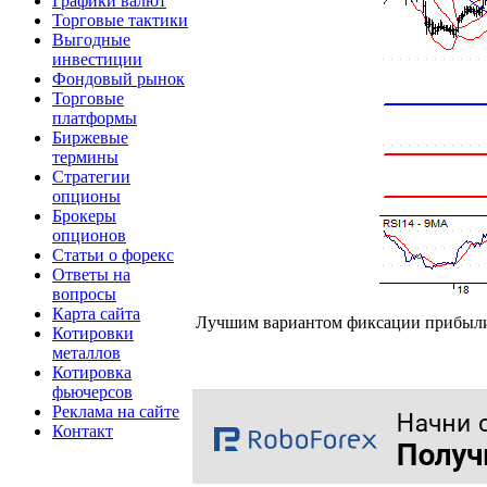
Графики валют
Торговые тактики
Выгодные
инвестиции
Фондовый рынок
Торговые
платформы
Биржевые
термины
Стратегии
опционы
Брокеры
опционов
Статьи о форекс
Ответы на
вопросы
Карта сайта
Лучшим вариантом фиксации прибыли
Котировки
металлов
Котировка
фьючерсов
Реклама на сайте
Контакт