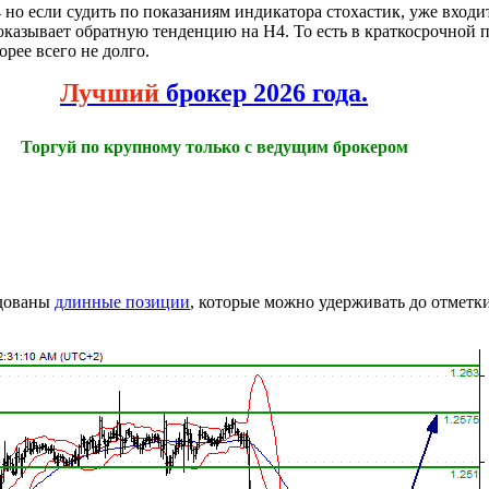
4 но если судить по показаниям индикатора стохастик, уже входи
показывает обратную тенденцию на Н4. То есть в краткосрочной 
рее всего не долго.
Лучший
брокер 2026 года.
Торгуй по крупному только с ведущим брокером
ндованы
длинные позиции
, которые можно удерживать до отметки