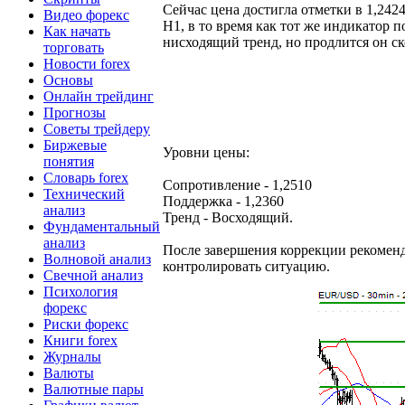
Сейчас цена достигла отметки в 1,242
Видео форекс
Н1, в то время как тот же индикатор 
Как начать
нисходящий тренд, но продлится он ско
торговать
Новости forex
Основы
Онлайн трейдинг
Прогнозы
Советы трейдеру
Биржевые
Уровни цены:
понятия
Словарь forex
Сопротивление - 1,2510
Технический
Поддержка - 1,2360
анализ
Тренд - Восходящий.
Фундаментальный
анализ
После завершения коррекции рекоме
Волновой анализ
контролировать ситуацию.
Свечной анализ
Психология
форекс
Риски форекс
Книги forex
Журналы
Валюты
Валютные пары