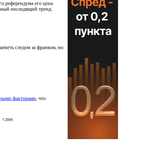
го референдума его цена
льный нисходящий тренд.
шеветь следом за франком, но
ными факторами
, что