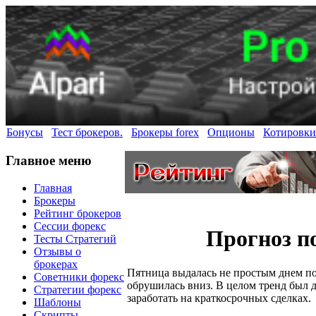
Бонусы
Тест брокеров.
Брокеры forex
Опционы
Котировки
Главное меню
Главная
Брокеры
Рейтинг брокеров
Сессии форекс
Прогноз п
Тесты Стратегий
Отзывы о
брокерах
Пятница выдалась не простым днем по 
Советники форекс
обрушилась вниз. В целом тренд был д
Стратегии форекс
заработать на краткосрочных сделках.
Шаблоны
Скрипты