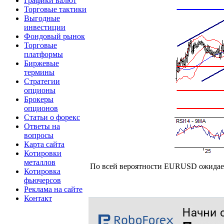
Графики валют
Торговые тактики
Выгодные
инвестиции
Фондовый рынок
Торговые
платформы
Биржевые
термины
Стратегии
опционы
Брокеры
опционов
Статьи о форекс
Ответы на
вопросы
Карта сайта
Котировки
металлов
По всей вероятности EURUSD ожидает 
Котировка
фьючерсов
Реклама на сайте
Контакт