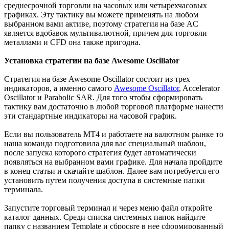
среднесрочной торговли на часовых или четырехчасовых
графиках. Эту тактику вы можете применять на любом
выбранном вами активе, поэтому стратегия на базе AC
является вдобавок мультивалютной, причем для торговли
металлами и CFD она также пригодна.
Установка стратегии на базе Awesome Oscillator
Стратегия на базе Awesome Oscillator состоит из трех
индикаторов, а именно самого
Awesome Oscillator
, Accelerator
Oscillator и Parabolic SAR. Для того чтобы сформировать
тактику вам достаточно в любой торговой платформе нанести
эти стандартные индикаторы на часовой график.
Если вы пользователь МТ4 и работаете на валютном рынке то
наша команда подготовила для вас специальный шаблон,
после запуска которого стратегия будет автоматически
появляться на выбранном вами графике. Для начала пройдите
в конец статьи и скачайте шаблон. Далее вам потребуется его
установить путем получения доступа в системные папки
терминала.
Запустите торговый терминал и через меню файл откройте
каталог данных. Среди списка системных папок найдите
папку с названием Template и сбросьте в нее сформированный