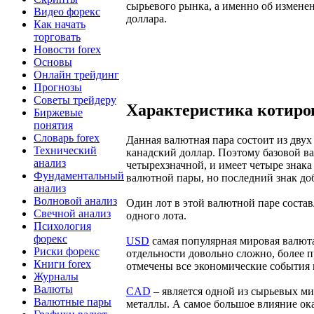
сырьевого рынка, а именно об изменен
Видео форекс
доллара.
Как начать
торговать
Новости forex
Основы
Онлайн трейдинг
Прогнозы
Советы трейдеру
Характеристика котиро
Биржевые
понятия
Словарь forex
Данная валютная пара состоит из дву
Технический
канадский доллар. Поэтому базовой в
анализ
четырехзначной, и имеет четыре знака
Фундаментальный
валютной пары, но последний знак доб
анализ
Волновой анализ
Один лот в этой валютной паре соста
Свечной анализ
одного лота.
Психология
форекс
USD
самая популярная мировая валюта
Риски форекс
отдельности довольно сложно, более 
Книги forex
отмечены все экономические события 
Журналы
Валюты
CAD
– является одной из сырьевых ми
Валютные пары
металлы. А самое большое влияние ок