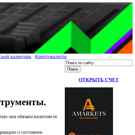
ский календарь
Криптовалюты
ОТКРЫТЬ СЧЕТ
струменты.
ью она обязана валютам ее
ормацию о состоянии