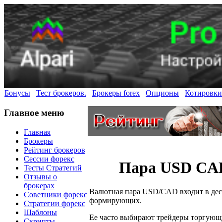
Бонусы
Тест брокеров.
Брокеры forex
Опционы
Котировки
Главное меню
Главная
Брокеры
Рейтинг брокеров
Сессии форекс
Пара USD CAD
Тесты Стратегий
Отзывы о
брокерах
Валютная пара USD/CAD входит в деся
Советники форекс
формирующих.
Стратегии форекс
Шаблоны
Ее часто выбирают трейдеры торгующ
Скрипты