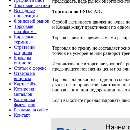
Графики валют
предсказать, ведь рынок энергоносите
Торговые тактики
Выгодные
Торговля по USD/CAD.
инвестиции
Фондовый рынок
Особой активности движение курса по
Торговые
и Канада живут практически по одном
платформы
Биржевые
Торговля ведется двумя самыми распр
термины
Стратегии
Торговля по тренду не составляет ос
опционы
толчок на ускорение или разворот тр
Брокеры
опционов
Использование в торговле уровней тре
Статьи о форекс
предыдущего поведения цены под вли
Ответы на
вопросы
Торговля на новостях – одной из осно
Карта сайта
рынка нефтепродуктов, как только цена
Котировки
направлении, при подорожании нефти 
металлов
Котировка
Если вы хотите проанализировать движ
фьючерсов
Реклама на сайте
Контакт