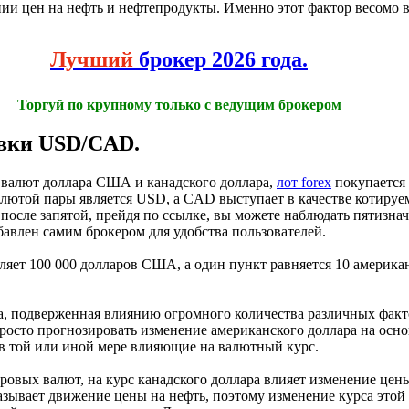
ии цен на нефть и нефтепродукты. Именно этот фактор весомо в
Лучший
брокер 2026 года.
Торгуй по крупному только с ведущим брокером
вки USD/CAD.
х валют доллара США и канадского доллара,
лот forex
покупается 
алютой пары является USD, а CAD выступает в качестве котиру
 после запятой, прейдя по ссылке, вы можете наблюдать пятизнач
авлен самим брокером для удобства пользователей.
вляет 100 000 долларов США, а один пункт равняется 10 америка
, подверженная влиянию огромного количества различных факто
просто прогнозировать изменение американского доллара на осн
в той или иной мере влияющие на валютный курс.
ровых валют, на курс канадского доллара влияет изменение цены
азывает движение цены на нефть, поэтому изменение курса этой