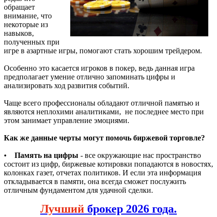
обращает
внимание, что
некоторые из
навыков,
полученных при
игре в азартные игры, помогают стать хорошим трейдером.
Особенно это касается игроков в покер, ведь данная игра
предполагает умение отлично запоминать цифры и
анализировать ход развития событий.
Чаще всего профессионалы обладают отличной памятью и
являются неплохими аналитиками, не последнее место при
этом занимает управление эмоциями.
Как же данные черты могут помочь биржевой торговле?
•
Память на цифры
- все окружающие нас пространство
состоит из цифр, биржевые котировки попадаются в новостях,
колонках газет, отчетах политиков. И если эта информация
откладывается в памяти, она всегда сможет послужить
отличным фундаментом для удачной сделки.
Лучший
брокер 2026 года.