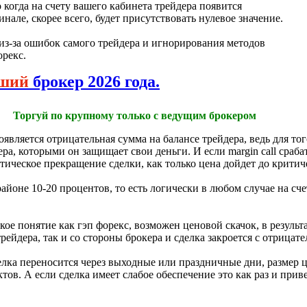
 когда на счету вашего кабинета трейдера появится
нале, скорее всего, будет присутствовать нулевое значение.
из-за ошибок самого трейдера и игнорирования методов
орекс.
ший
брокер 2026 года.
Торгуй по крупному только с ведущим брокером
является отрицательная сумма на балансе трейдера, ведь для тог
ера, которыми он защищает свои деньги. И если margin call сраб
тическое прекращение сделки, как только цена дойдет до критич
районе 10-20 процентов, то есть логически в любом случае на сч
кое понятие как гэп форекс, возможен ценовой скачок, в результ
рейдера, так и со стороны брокера и сделка закроется с отрицат
делка переносится через выходные или праздничные дни, размер ц
тов. А если сделка имеет слабое обеспечение это как раз и при