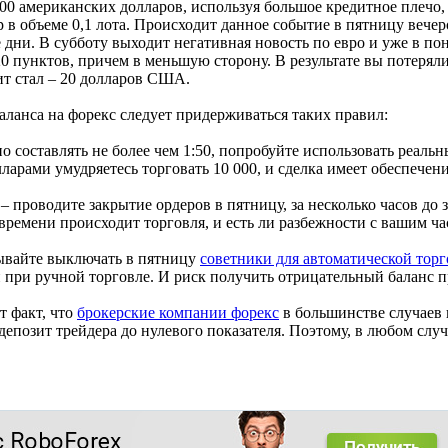
100 американских долларов, используя большое кредитное плечо,
 в объеме 0,1 лота. Происходит данное событие в пятницу вечер
 дни. В субботу выходит негативная новость по евро и уже в по
0 пунктов, причем в меньшую сторону. В результате вы потеряли
зит стал – 20 долларов США.
аланса на форекс следует придерживаться таких правил:
 составлять не более чем 1:50, попробуйте использовать реальны
ларами умудряетесь торговать 10 000, и сделка имеет обеспечени
 проводите закрытие ордеров в пятницу, за несколько часов до 
 времени происходит торговля, и есть ли разбежности с вашим ч
бывайте выключать в пятницу
советники для автоматической тор
и при ручной торговле. И риск получить отрицательный баланс п
т факт, что
брокерские компании форекс
в большинстве случаев
епозит трейдера до нулевого показателя. Поэтому, в любом случа