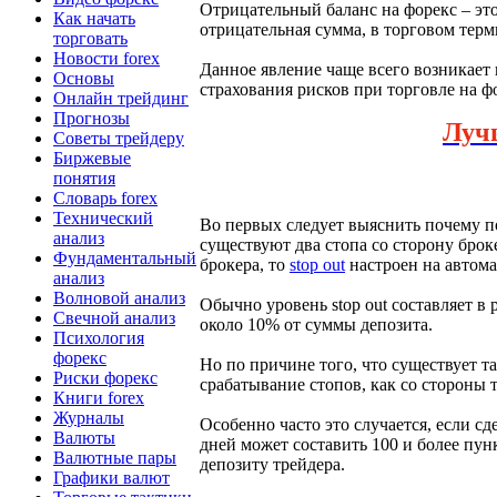
Отрицательный баланс на форекс – это
Как начать
отрицательная сумма, в торговом терми
торговать
Новости forex
Данное явление чаще всего возникает 
Основы
страхования рисков при торговле на ф
Онлайн трейдинг
Прогнозы
Луч
Советы трейдеру
Биржевые
понятия
Словарь forex
Технический
Во первых следует выяснить почему по
анализ
существуют два стопа со сторону брок
Фундаментальный
брокера, то
stop out
настроен на автома
анализ
Волновой анализ
Обычно уровень stop out составляет в 
Свечной анализ
около 10% от суммы депозита.
Психология
форекс
Но по причине того, что существует та
Риски форекс
срабатывание стопов, как со стороны т
Книги forex
Журналы
Особенно часто это случается, если с
Валюты
дней может составить 100 и более пунк
Валютные пары
депозиту трейдера.
Графики валют