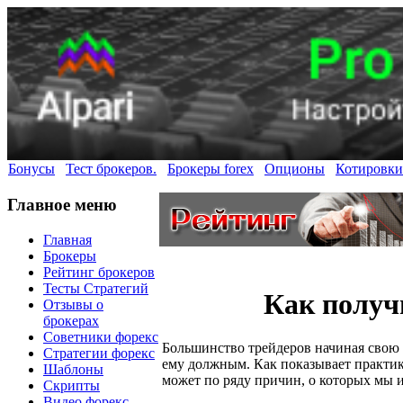
Бонусы
Тест брокеров.
Брокеры forex
Опционы
Котировки
Главное меню
Главная
Брокеры
Рейтинг брокеров
Тесты Стратегий
Как получ
Отзывы о
брокерах
Советники форекс
Большинство трейдеров начиная свою т
Стратегии форекс
ему должным. Как показывает практика
Шаблоны
может по ряду причин, о которых мы и
Скрипты
Видео форекс