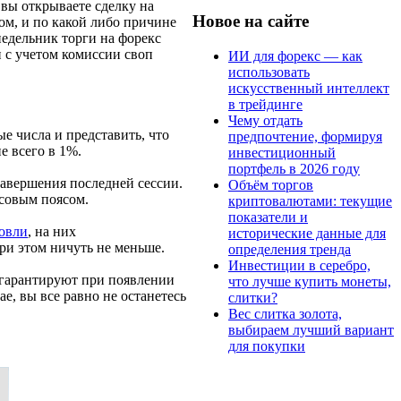
 вы открываете сделку на
Новое на сайте
ом, и по какой либо причине
недельник торги на форекс
 с учетом комиссии своп
ИИ для форекс — как
использовать
искусственный интеллект
в трейдинге
Чему отдать
е числа и представить, что
предпочтение, формируя
е всего в 1%.
инвестиционный
портфель в 2026 году
завершения последней сессии.
Объём торгов
асовым поясом.
криптовалютами: текущие
показатели и
говли
, на них
исторические данные для
ри этом ничуть не меньше.
определения тренда
Инвестиции в серебро,
 гарантируют при появлении
что лучше купить монеты,
е, вы все равно не останетесь
слитки?
Вес слитка золота,
выбираем лучший вариант
для покупки