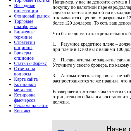
Торговые тактики
Например, у вас на депозите сумма в 
Выгодные
покупку по валютной паре евро/доллар
инвестиции
сделка остается открытой на выходные
Фондовый рынок
открываются с ценовым разрывом в 12
Торговые
более 120 долларов. То есть ваш депо
платформы
Биржевые
Что бы не допустить отрицательного б
термины
Стратегии
1. Разумное кредитное плечо – должно
опционы
при плече в 1:100 вы с вашими 100 дол
Брокеры
опционов
2. Предварительное закрытие сделок –
Статьи о форекс
Уточните у своего брокера, по какому
Ответы на
вопросы
3. Автоматическая торговля – не за
Карта сайта
распространяются те же правила, что 
Котировки
металлов
В завершении хотелось бы отметить то
Котировка
отрицательного баланса восстановить д
фьючерсов
должны.
Реклама на сайте
Контакт