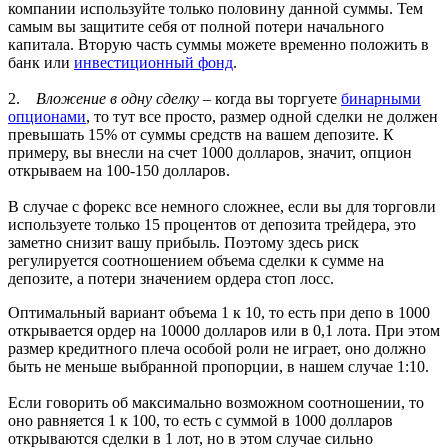
компании используйте только половину данной суммы. Тем
самым вы защитите себя от полной потери начального
капитала. Вторую часть суммы можете временно положить в
банк или
инвестиционный фонд
.
2.
Вложение в одну сделку
– когда вы торгуете
бинарными
опционами
, то тут все просто, размер одной сделки не должен
превышать 15% от суммы средств на вашем депозите. К
примеру, вы внесли на счет 1000 долларов, значит, опцион
открываем на 100-150 долларов.
В случае с форекс все немного сложнее, если вы для торговли
используете только 15 процентов от депозита трейдера, это
заметно снизит вашу прибыль. Поэтому здесь риск
регулируется соотношением объема сделки к сумме на
депозите, а потери значением ордера стоп лосс.
Оптимальный вариант объема 1 к 10, то есть при депо в 1000
открывается ордер на 10000 долларов или в 0,1 лота. При этом
размер кредитного плеча особой роли не играет, оно должно
быть не меньше выбранной пропорции, в нашем случае 1:10.
Если говорить об максимально возможном соотношении, то
оно равняется 1 к 100, то есть с суммой в 1000 долларов
открываются сделки в 1 лот, но в этом случае сильно