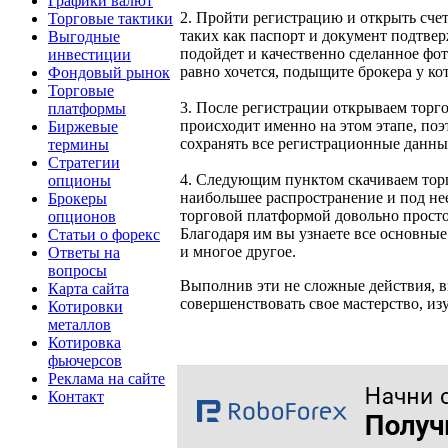
Графики валют
2. Пройти регистрацию и открыть счет
Торговые тактики
таких как паспорт и документ подтве
Выгодные
подойдет и качественно сделанное фот
инвестиции
равно хочется, подыщите брокера у ко
Фондовый рынок
Торговые
3. После регистрации открываем торго
платформы
происходит именно на этом этапе, поэ
Биржевые
сохранять все регистрационные данные
термины
Стратегии
4. Следующим пунктом скачиваем торго
опционы
наибольшее распространение и под н
Брокеры
торговой платформой довольно просто
опционов
Благодаря им вы узнаете все основные
Статьи о форекс
и многое другое.
Ответы на
вопросы
Выполнив эти не сложные действия, вы
Карта сайта
совершенствовать свое мастерство, из
Котировки
металлов
Котировка
фьючерсов
Реклама на сайте
Контакт