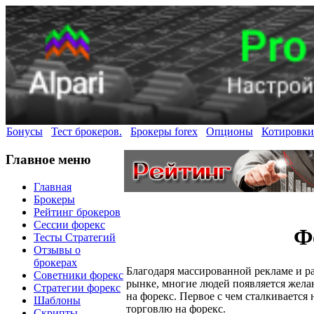
Бонусы
Тест брокеров.
Брокеры forex
Опционы
Котировки
Главное меню
Главная
Брокеры
Рейтинг брокеров
Сессии форекс
Ф
Тесты Стратегий
Отзывы о
брокерах
Благодаря массированной рекламе и р
Советники форекс
рынке, многие людей появляется желан
Стратегии форекс
на форекс. Первое с чем сталкивается
Шаблоны
торговлю на форекс.
Скрипты