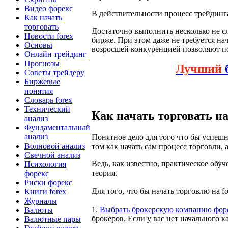
Видео форекс
В действительности процесс трейдинга
Как начать
торговать
Достаточно выполнить несколько не с
Новости forex
бирже. При этом даже не требуется нач
Основы
возросшей конкуренцией позволяют по
Онлайн трейдинг
Прогнозы
Лучший
б
Советы трейдеру
Биржевые
понятия
Словарь forex
Технический
Как начать торговать на
анализ
Фундаментальный
анализ
Понятное дело для того что бы успешно
Волновой анализ
том как начать сам процесс торговли,
Свечной анализ
Ведь, как известно, практическое обу
Психология
теория.
форекс
Риски форекс
Для того, что бы начать торговлю на 
Книги forex
Журналы
1.
Выбрать брокерскую компанию фор
Валюты
брокеров. Если у вас нет начального 
Валютные пары