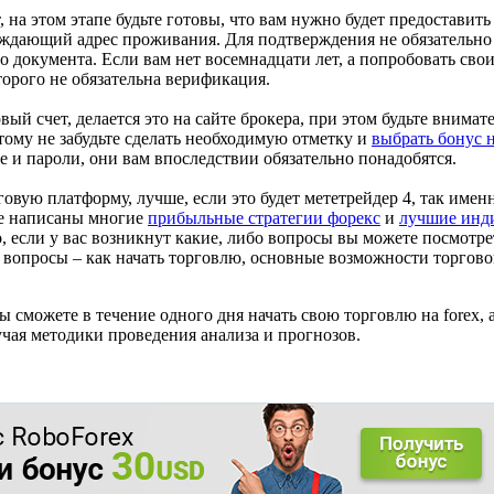
, на этом этапе будьте готовы, что вам нужно будет предоставит
рждающий адрес проживания. Для подтверждения не обязательно 
о документа. Если вам нет восемнадцати лет, а попробовать сво
торого не обязательна верификация.
вый счет, делается это на сайте брокера, при этом будьте внима
тому не забудьте сделать необходимую отметку и
выбрать бонус н
 и пароли, они вам впоследствии обязательно понадобятся.
вую платформу, лучше, если это будет мететрейдер 4, так имен
ее написаны многие
прибыльные стратегии форекс
и
лучшие инди
, если у вас возникнут какие, либо вопросы вы можете посмотр
 вопросы – как начать торговлю, основные возможности торгово
 сможете в течение одного дня начать свою торговлю на forex, 
учая методики проведения анализа и прогнозов.