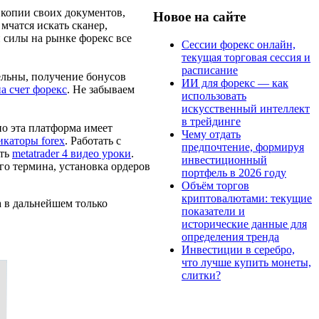
ь копии своих документов,
Новое на сайте
мчатся искать сканер,
и силы на рынке форекс все
Сессии форекс онлайн,
текущая торговая сессия и
расписание
тельны, получение бонусов
ИИ для форекс — как
а счет форекс
. Не забываем
использовать
искусственный интеллект
в трейдинге
но эта платформа имеет
Чему отдать
каторы forex
. Работать с
предпочтение, формируя
еть
metatrader 4 видео уроки
.
инвестиционный
го термина, установка ордеров
портфель в 2026 году
Объём торгов
криптовалютами: текущие
а в дальнейшем только
показатели и
исторические данные для
определения тренда
Инвестиции в серебро,
что лучше купить монеты,
слитки?