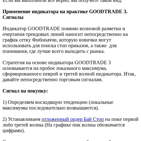
Если вы выполнили все верно, вы получите такой вид:
Применение индикатора на практике GOODTRADE 3.
Сигналы
Индикатор GOODTRADE помимо волновой разметки и
очертания трендовых линий наносит непосредственно на
график сетку Фибоначчи, которую новички могут
использовать для поиска стоп приказов, а также для
понимания, где лучше всего выходить с рынка.
Стратегия на основе индикатора GOODTRADE 3
основывается на пробое локального максимума,
сформированного певрой и третей волной индикатора. Итак,
давайте непосредственно торговым сигналам.
Сигнал на покупку:
1) Определяем восходящую тенденцию (локальные
максимумы последовательно возвышаются).
2) Устанавливаем
отложенный ордер Бай Стоп
на пике первой
либо третей волны (На графике пик волны обозначается
цифрами).