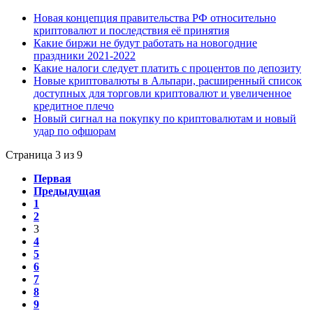
Новая концепция правительства РФ относительно
криптовалют и последствия её принятия
Какие биржи не будут работать на новогодние
праздники 2021-2022
Какие налоги следует платить с процентов по депозиту
Новые криптовалюты в Альпари, расширенный список
доступных для торговли криптовалют и увеличенное
кредитное плечо
Новый сигнал на покупку по криптовалютам и новый
удар по офшорам
Страница 3 из 9
Первая
Предыдущая
1
2
3
4
5
6
7
8
9