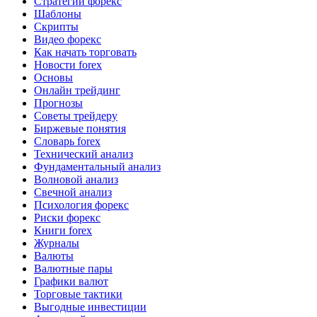
Стратегии форекс
Шаблоны
Скрипты
Видео форекс
Как начать торговать
Новости forex
Основы
Онлайн трейдинг
Прогнозы
Советы трейдеру
Биржевые понятия
Словарь forex
Технический анализ
Фундаментальный анализ
Волновой анализ
Свечной анализ
Психология форекс
Риски форекс
Книги forex
Журналы
Валюты
Валютные пары
Графики валют
Торговые тактики
Выгодные инвестиции