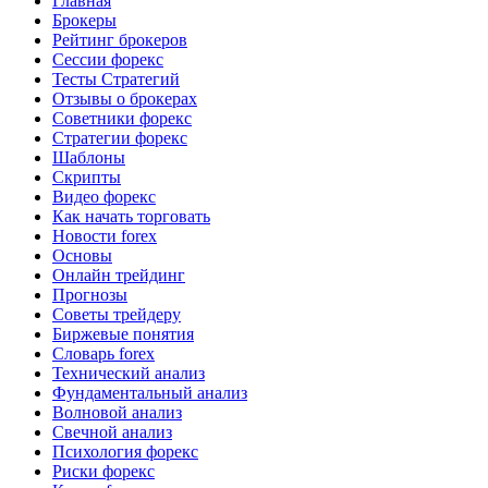
Главная
Брокеры
Рейтинг брокеров
Сессии форекс
Тесты Стратегий
Отзывы о брокерах
Советники форекс
Стратегии форекс
Шаблоны
Скрипты
Видео форекс
Как начать торговать
Новости forex
Основы
Онлайн трейдинг
Прогнозы
Советы трейдеру
Биржевые понятия
Словарь forex
Технический анализ
Фундаментальный анализ
Волновой анализ
Свечной анализ
Психология форекс
Риски форекс