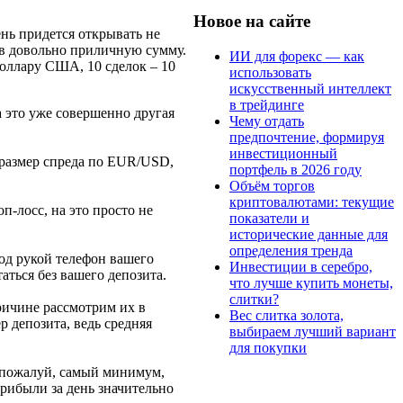
Новое на сайте
ень придется открывать не
я в довольно приличную сумму.
ИИ для форекс — как
 доллару США, 10 сделок – 10
использовать
искусственный интеллект
в трейдинге
а это уже совершенно другая
Чему отдать
предпочтение, формируя
инвестиционный
 размер спреда по EUR/USD,
портфель в 2026 году
Объём торгов
криптовалютами: текущие
п-лосс, на это просто не
показатели и
исторические данные для
определения тренда
под рукой телефон вашего
Инвестиции в серебро,
аться без вашего депозита.
что лучше купить монеты,
слитки?
ричине рассмотрим их в
Вес слитка золота,
р депозита, ведь средняя
выбираем лучший вариант
для покупки
о пожалуй, самый минимум,
прибыли за день значительно