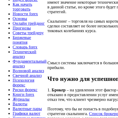
имеют значение некоторые технически
Как начать
в данной статье, но кроме этого буде
торговать
стратегий.
Новости forex
Основы
Скальпинг – торговля на самых корот
Онлайн трейдинг
сделки составляет не более нескольки
Прогнозы
тиковых колебаниях курса.
Советы трейдеру
Биржевые
понятия
Словарь forex
Технический
анализ
Фундаментальный
Смысл системы заключается в большом
анализ
прибыли.
Волновой анализ
Свечной анализ
Что нужно для успешног
Психология
форекс
Риски форекс
1.
Брокер
– на удивления этот фактор 
Книги forex
отказано в предоставлении услуг имен
Журналы
отказ тем, что клиент чрезмерно нагру
Валюты
Валютные пары
Поэтому, что бы не попасть в подобну
Графики валют
стратегии скальпинга.
Список брокеро