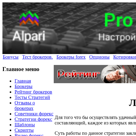
Бонусы
Тест брокеров.
Брокеры forex
Опционы
Котировки
Главное меню
Главная
Брокеры
Рейтинг брокеров
Тесты Стратегий
Л
Отзывы о
брокерах
Советники форекс
Для того что бы осуществлять удачный
Стратегии форекс
составляющий, каждое из которых явл
Шаблоны
Скрипты
Суть работы по данное стратегии заклю
Видео форекс