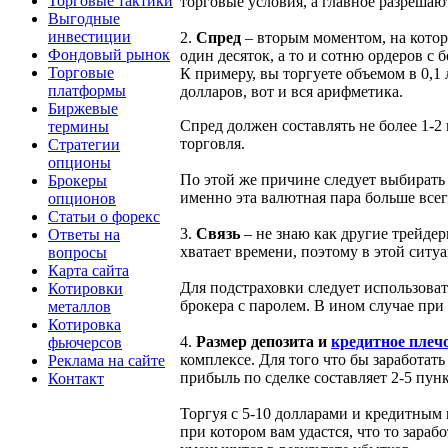
Торговые тактики
торговые условия, а главное разрешаю
Выгодные
инвестиции
2.
Спред
– вторым моментом, на котор
Фондовый рынок
один десяток, а то и сотню ордеров с
Торговые
К примеру, вы торгуете объемом в 0,1 
платформы
долларов, вот и вся арифметика.
Биржевые
Спред должен составлять не более 1-2
термины
торговля.
Стратегии
опционы
По этой же причине следует выбират
Брокеры
именно эта валютная пара больше всег
опционов
Статьи о форекс
3.
Связь
– не знаю как другие трейдер
Ответы на
хватает времени, поэтому в этой ситу
вопросы
Карта сайта
Для подстраховки следует использоват
Котировки
брокера с паролем. В ином случае при
металлов
Котировка
4.
Размер депозита и
кредитное плеч
фьючерсов
комплексе. Для того что бы заработат
Реклама на сайте
прибыль по сделке составляет 2-5 пун
Контакт
Торгуя с 5-10 долларами и кредитным 
при котором вам удастся, что то зара