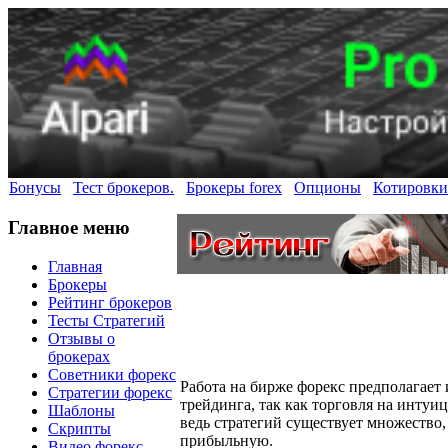
Бонусы
Тест брокеров.
Брокеры forex
Опционы
Котировки
Главное меню
Главная
Брокеры
Рейтинг брокеров
Тесты Стратегий
Отзывы о
брокерах
Советники форекс
Работа на бирже форекс предполагает
Стратегии форекс
трейдинга, так как торговля на интуиц
Шаблоны
ведь стратегий существует множество, 
Скрипты
прибыльную.
Видео форекс