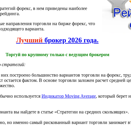
тратегий форекс, в нем приведены наиболее
рейдинга.
ые направления торговли на бирже форекс, что
подходящего варианта.
Лучший
брокер 2026 года.
Торгуй по крупному только с ведущим брокером
ю стратегий:
 них построено большинство вариантов торговли на форекс, труд
кт остается фактом. В основе торговли заложен расчет средней 
жество.
обычно используется
Индикатор Moving Average
, который берет 
ианта вы найдете в статье «Стратегии на средних скользящих».
ьно, но именно самый рискованный вариант торговли занимает в