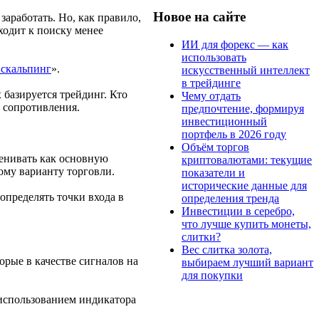
Новое на сайте
аработать. Но, как правило,
еходит к поиску менее
ИИ для форекс — как
использовать
 скальпинг
».
искусственный интеллект
в трейдинге
 базируется трейдинг. Кто
Чему отдать
и сопротивления.
предпочтение, формируя
инвестиционный
портфель в 2026 году
Объём торгов
ценивать как основную
криптовалютами: текущие
ому варианту торговли.
показатели и
исторические данные для
определять точки входа в
определения тренда
Инвестиции в серебро,
что лучше купить монеты,
слитки?
Вес слитка золота,
рые в качестве сигналов на
выбираем лучший вариант
для покупки
 использованием индикатора