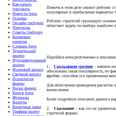
Как начать
Помочь в этом деле сможет рейтинг с
торговать
популярные и прибыльные варианты т
Новости forex
Основы
Рейтинг стратегий группирует основн
Онлайн трейдинг
облегчает задачу по выбору наиболее 
Прогнозы
Советы трейдеру
Биржевые
понятия
Словарь forex
Технический
анализ
Перейдем непосредственно к описани
Фундаментальный
анализ
1.
Скользящие средние
– именно на
Волновой анализ
обоснована такая популярность, но фа
Свечной анализ
фрейме, способов его применения мно
Психология
форекс
Для облегчения проведения расчетов 
Риски форекс
вычисления.
Книги forex
Журналы
Более подробное описание данного вар
Валюты
Валютные пары
2.
Скальпинг
– как это не удивител
Графики валют
стратегий форекс.