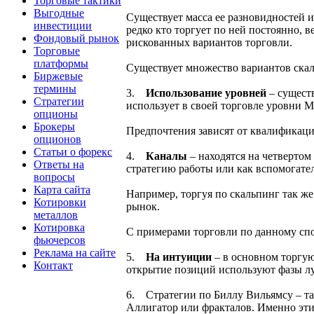
Торговые тактики
Выгодные
Существует масса ее разновидностей и
инвестиции
редко кто торгует по ней постоянно, в
Фондовый рынок
рискованных вариантов торговли.
Торговые
платформы
Существует множество вариантов скал
Биржевые
термины
3.
Использование уровней
– существ
Стратегии
использует в своей торговле уровни М
опционы
Брокеры
Предпочтения зависят от квалификаци
опционов
Статьи о форекс
4.
Каналы
– находятся на четвертом
Ответы на
стратегию работы или как вспомогате
вопросы
Карта сайта
Например, торгуя по скальпинг так же
Котировки
рынок.
металлов
Котировка
С примерами торговли по данному спо
фьючерсов
Реклама на сайте
5.
На интуиции
– в основном торгую
Контакт
открытие позиций используют фазы л
6. Стратегии по Биллу Вильямсу – та
Аллигатор или фракталов. Именно эти