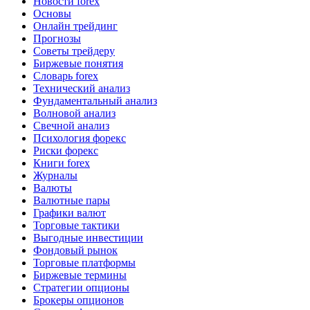
Новости forex
Основы
Онлайн трейдинг
Прогнозы
Советы трейдеру
Биржевые понятия
Словарь forex
Технический анализ
Фундаментальный анализ
Волновой анализ
Свечной анализ
Психология форекс
Риски форекс
Книги forex
Журналы
Валюты
Валютные пары
Графики валют
Торговые тактики
Выгодные инвестиции
Фондовый рынок
Торговые платформы
Биржевые термины
Стратегии опционы
Брокеры опционов