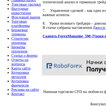
Графики валют
технический анализ в терминале трейд
Торговые тактики
Выгодные
7. Управление сделкой – как одно из
инвестиции
важные аспекты.
Фондовый рынок
Торговые
8. Уроки великого трейдера – довольн
платформы
В статье собраны наставления
Джесси
Биржевые
термины
Скачать ForexMagazine_590 (Уроки в
Стратегии
опционы
Брокеры
опционов
Статьи о форекс
Ответы на
вопросы
Карта сайта
Котировки
металлов
Котировка
фьючерсов
Реклама на сайте
Начиная торговлю CFD на любом из ф
Контакт
Консульт