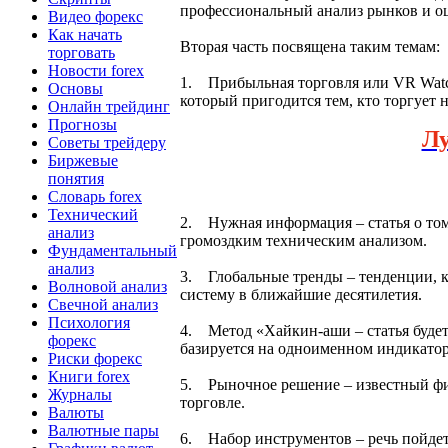
профессиональный анализ рынков и о
Видео форекс
Как начать
Вторая часть посвящена таким темам:
торговать
Новости forex
1. Прибыльная торговля или VR Watch 
Основы
который пригодится тем, кто торгует
Онлайн трейдинг
Прогнозы
Л
Советы трейдеру
Биржевые
понятия
Словарь forex
Технический
2. Нужная информация – статья о том
анализ
громоздким техническим анализом.
Фундаментальный
анализ
3. Глобальные тренды – тенденции, 
Волновой анализ
систему в ближайшие десятилетия.
Свечной анализ
Психология
4. Метод «Хайкин-аши – статья будет 
форекс
базируется на одноименном индикатор
Риски форекс
Книги forex
5. Рыночное решение – известный фи
Журналы
торговле.
Валюты
Валютные пары
6. Набор инструментов – речь пойдет