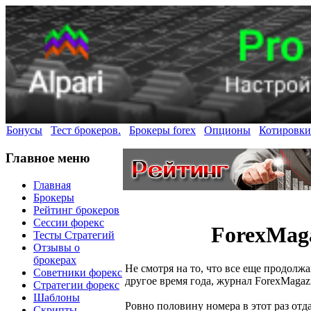
Бонусы
Тест брокеров.
Брокеры forex
Опционы
Котировки
Главное меню
Главная
Брокеры
Рейтинг брокеров
Сессии форекс
ForexMaga
Тесты Стратегий
Отзывы о
брокерах
Не смотря на то, что все еще продолж
Советники форекс
другое время года, журнал ForexMagaz
Стратегии форекс
Шаблоны
Ровно половину номера в этот раз от
Скрипты