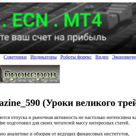
Советники
Индикаторы
Роботы форекс
Видео
Экономиче
zine_590 (Уроки великого трей
аются отпуска и рыночная активность не настолько интенсивна к
ine подготовил для своих читателей массу интересных статей.
дано аналитике и обзорам от ведущих финансовых институтов,