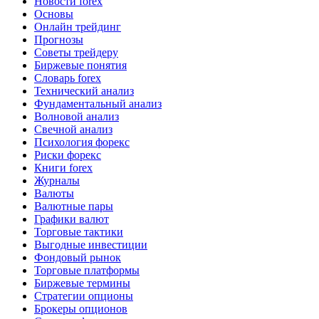
Новости forex
Основы
Онлайн трейдинг
Прогнозы
Советы трейдеру
Биржевые понятия
Словарь forex
Технический анализ
Фундаментальный анализ
Волновой анализ
Свечной анализ
Психология форекс
Риски форекс
Книги forex
Журналы
Валюты
Валютные пары
Графики валют
Торговые тактики
Выгодные инвестиции
Фондовый рынок
Торговые платформы
Биржевые термины
Стратегии опционы
Брокеры опционов