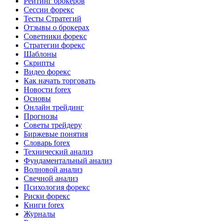
Рейтинг брокеров
Сессии форекс
Тесты Стратегий
Отзывы о брокерах
Советники форекс
Стратегии форекс
Шаблоны
Скрипты
Видео форекс
Как начать торговать
Новости forex
Основы
Онлайн трейдинг
Прогнозы
Советы трейдеру
Биржевые понятия
Словарь forex
Технический анализ
Фундаментальный анализ
Волновой анализ
Свечной анализ
Психология форекс
Риски форекс
Книги forex
Журналы