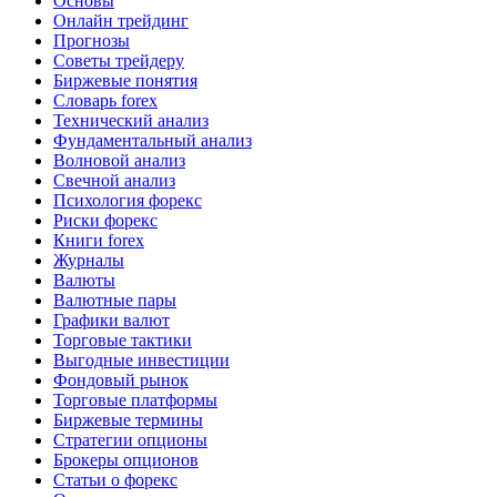
Основы
Онлайн трейдинг
Прогнозы
Советы трейдеру
Биржевые понятия
Словарь forex
Технический анализ
Фундаментальный анализ
Волновой анализ
Свечной анализ
Психология форекс
Риски форекс
Книги forex
Журналы
Валюты
Валютные пары
Графики валют
Торговые тактики
Выгодные инвестиции
Фондовый рынок
Торговые платформы
Биржевые термины
Стратегии опционы
Брокеры опционов
Статьи о форекс