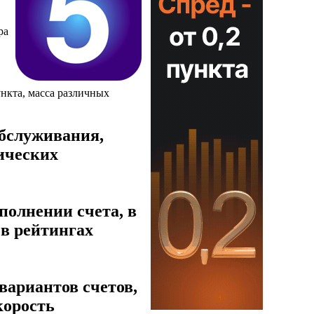
ра
ункта, масса различных
обслуживания,
ических
полнении счета, в
 в рейтингах
вариантов счетов,
корость