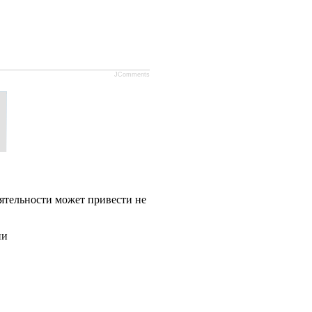
JComments
ятельности может привести не
ии