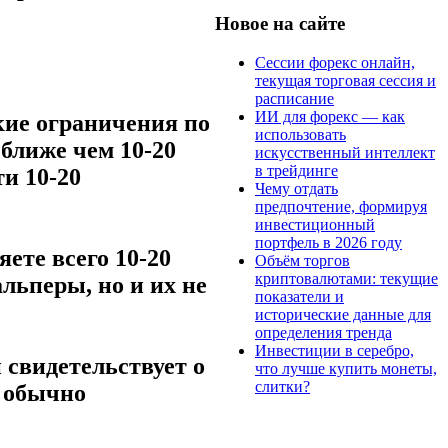
Новое на сайте
Сессии форекс онлайн,
текущая торговая сессия и
расписание
ИИ для форекс — как
кие ограничения по
использовать
 ближе чем 10-20
искусственный интеллект
в трейдинге
и 10-20
Чему отдать
предпочтение, формируя
инвестиционный
портфель в 2026 году
яете всего 10-20
Объём торгов
криптовалютами: текущие
альперы, но и их не
показатели и
исторические данные для
определения тренда
Инвестиции в серебро,
 свидетельствует о
что лучше купить монеты,
слитки?
т обычно