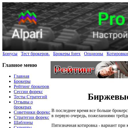
Бонусы
Тест брокеров.
Брокеры forex
Опционы
Котировки
Главное меню
Главная
Брокеры
Рейтинг брокеров
Сессии форекс
Биржевые
Тесты Стратегий
Отзывы о
брокерах
В последнее время все больше брокер
Советники форекс
в первую очередь, пожеланиями трейд
Стратегии форекс
Шаблоны
Пятизначная котировка - вариант при 
Скрипты