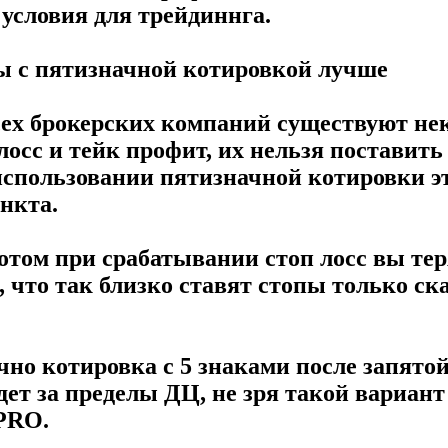
условия для трейдиннга.
ы с пятизначной котировкой лучше
 всех брокерских компаний существуют не
лосс и тейк профит, их нельзя поставить
 использовании пятизначной котировки эт
нкта.
лотом при срабатывании стоп лосс вы тер
, что так близко ставят стопы только ск
чно котировка с 5 знаками после запятой
дет за пределы ДЦ, не зря такой вариан
 PRO.