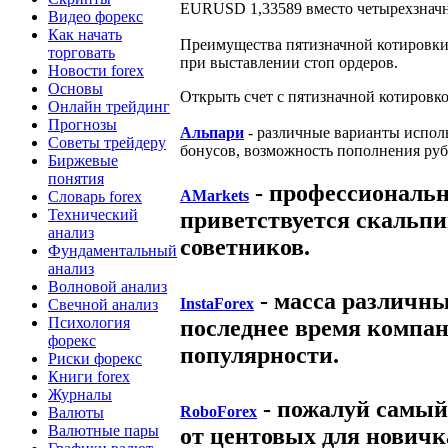
EURUSD 1,33589 вместо четырехзнач
Видео форекс
Как начать
Преимущества пятизначной котировки
торговать
при выставлении стоп ордеров.
Новости forex
Основы
Открыть счет с пятизначной котировк
Онлайн трейдинг
Прогнозы
Альпари
- различные варианты исполн
Советы трейдеру
бонусов, возможность пополнения руб
Биржевые
понятия
- профессиональн
AMarkets
Словарь forex
Технический
приветствуется скальпи
анализ
советников.
Фундаментальный
анализ
Волновой анализ
- масса различны
InstaForex
Свечной анализ
Психология
последнее время компан
форекс
популярности.
Риски форекс
Книги forex
Журналы
- пожалуй самый
RoboForex
Валюты
Валютные пары
от центовых для новичк