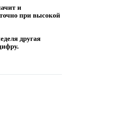
начит и
 точно при высокой
неделя другая
цифру.