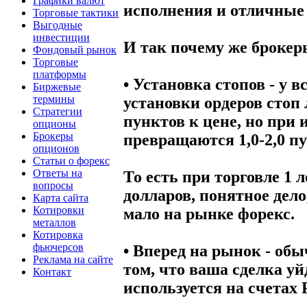
Графики валют
исполнения и отличные 
Торговые тактики
Выгодные
инвестиции
И так почему же брокер
Фондовый рынок
Торговые
платформы
• Установка стопов - у
Биржевые
термины
установки ордеров стоп 
Стратегии
пунктов к цене, но при
опционы
Брокеры
превращаются 1,0-2,0 пу
опционов
Статьи о форекс
Ответы на
То есть при торговле 1 
вопросы
долларов, понятное дело
Карта сайта
Котировки
мало на рынке форекс.
металлов
Котировка
фьючерсов
• Вперед на рынок - обы
Реклама на сайте
том, что ваша сделка уй
Контакт
используется на счетах