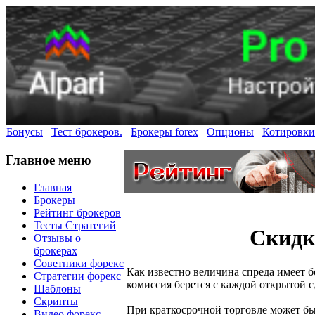
Бонусы
Тест брокеров.
Брокеры forex
Опционы
Котировки
Главное меню
Главная
Брокеры
Рейтинг брокеров
Тесты Стратегий
Скидка
Отзывы о
брокерах
Советники форекс
Как известно величина спреда имеет б
Стратегии форекс
комиссия берется с каждой открытой с
Шаблоны
Скрипты
При краткосрочной торговле может бы
Видео форекс