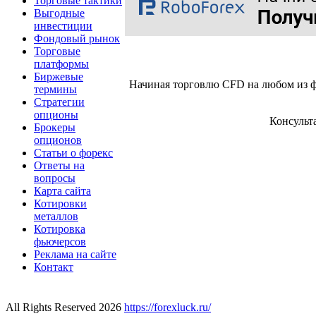
Торговые тактики
Выгодные
инвестиции
Фондовый рынок
Торговые
платформы
Биржевые
Начиная торговлю CFD на любом из ф
термины
Стратегии
опционы
Консульт
Брокеры
опционов
Статьи о форекс
Ответы на
вопросы
Карта сайта
Котировки
металлов
Котировка
фьючерсов
Реклама на сайте
Контакт
All Rights Reserved 2026
https://forexluck.ru/