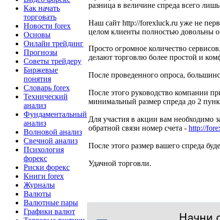
разница в величине спреда всего лишь
Как начать
торговать
Наш сайт http://forexluck.ru уже не п
Новости forex
целом клиенты полностью довольны о
Основы
Онлайн трейдинг
Просто огромное количество сервисов
Прогнозы
делают торговлю более простой и ком
Советы трейдеру
Биржевые
После проведенного опроса, большинст
понятия
Словарь forex
После этого руководство компании при
Технический
минимальный размер спреда до 2 пунк
анализ
Фундаментальный
Для участия в акции вам необходимо з
анализ
обратной связи номер счета -
http://for
Волновой анализ
Свечной анализ
После этого размер вашего спреда буд
Психология
форекс
Удачной торговли.
Риски форекс
Книги forex
Журналы
Валюты
Валютные пары
Графики валют