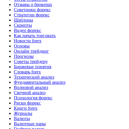
Отзывы о брокерах
Советники форекс
Стратегии форекс
Шаблоны
Скрипты
Видео форекс
Как начать торговать
Новости forex
Основы
Онлайн трейдинг
Прогнозы
Советы трейдеру
Биржевые понятия
Словарь forex
Технический анализ
Фундаментальный анализ
Волновой анализ
Свечной анализ
Психология форекс
Риски форекс
Книги forex
Журналы
Валюты
Валютные пары
Графики валют