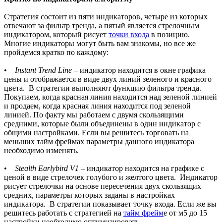
Стратегия состоит из пяти индикаторов, четыре из которых
отвечают за фильтр тренда, а пятый является стрелочным
индикатором, который рисует
точки входа
в позицию.
Многие индикаторы могут быть вам знакомы, но все же
пройдемся кратко по каждому:
•
Instant Trend Line
– индикатор находится в окне графика
цены и отображается в виде двух линий зеленого и красного
цвета. В стратегии выполняют функцию фильтра тренда.
Покупаем, когда красная линия находится над зеленой линией
и продаем, когда красная линия находится под зеленой
линией. По факту мы работаем с двумя скользящими
средними, которые были объединены в один индикатор с
общими настройками. Если вы решитесь торговать на
меньших тайм фреймах параметры данного индикатора
необходимо изменять.
•
Stealth Earlybird V1
– индикатор находится на графике с
ценой в виде стрелочек голубого и желтого цвета. Индикатор
рисует стрелочки на основе пересечения двух скользящих
средних, параметры которых заданы в настройках
индикатора. В стратегии показывает точку входа. Если же вы
решитесь работать с стратегией на
тайм фрейм
е от м5 до 15
настройки необходимо оптимизировать.