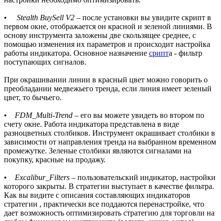
•
Stealth BuySell V2
– после установки вы увидите скрипт в
первом окне, отображается он красной и зеленой линиями. В
основу инструмента заложены две скользящее среднее, с
помощью изменения их параметров и происходит настройка
работы индикатора. Основное назначение
срипт
а - фильтр
поступающих сигналов.
При окрашивании линии в красный цвет можно говорить о
преобладании медвежьего тренда, если линия имеет зеленый
цвет, то бычьего.
•
FDM_Multi-Trend
– его вы можете увидеть во втором по
счету окне. Работа индикатора представлена в виде
разноцветных столбиков. Инструмент окрашивает столбики в
зависимости от направления тренда на выбранном временном
промежутке. Зеленые столбики являются сигналами на
покупку, красные на продажу.
•
Excalibur_Filters
– пользовательский индикатор, настройки
которого закрыты. В стратегии выступает в качестве фильтра.
Как вы видите с описания составляющих индикаторов
стратегии , практически все поддаются перенастройке, что
дает возможность оптимизировать стратегию для торговли на