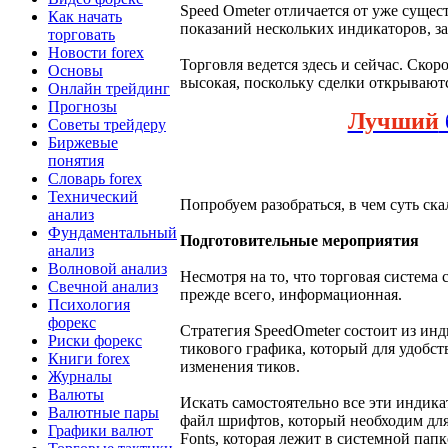
Speed Ometer отличается от уже суще
Как начать
показаний нескольких индикаторов, з
торговать
Новости forex
Торговля ведется здесь и сейчас. Ско
Основы
высокая, поскольку сделки открывают
Онлайн трейдинг
Прогнозы
Лучший
Советы трейдеру
Биржевые
понятия
Словарь forex
Технический
Попробуем разобраться, в чем суть ск
анализ
Фундаментальный
Подготовительные мероприятия
анализ
Волновой анализ
Несмотря на то, что торговая система 
Свечной анализ
прежде всего, информационная.
Психология
форекс
Стратегия SpeedOmeter состоит из инд
Риски форекс
тикового графика, который для удобст
Книги forex
изменения тиков.
Журналы
Валюты
Искать самостоятельно все эти индик
Валютные пары
файл шрифтов, который необходим для
Графики валют
Fonts, которая лежит в системной папк