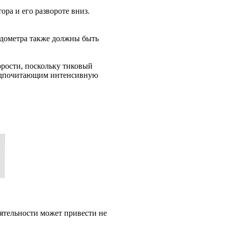
ра и его развороте вниз.
идометра также должны быть
орости, поскольку тиковый
редпочитающим интенсивную
ятельности может привести не