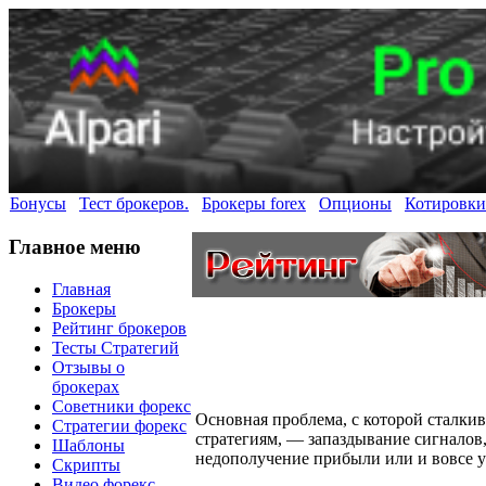
Бонусы
Тест брокеров.
Брокеры forex
Опционы
Котировки
Главное меню
Главная
Брокеры
Рейтинг брокеров
Тесты Стратегий
Отзывы о
брокерах
Советники форекс
Основная проблема, с которой сталк
Стратегии форекс
стратегиям, — запаздывание сигналов,
Шаблоны
недополучение прибыли или и вовсе у
Скрипты
Видео форекс