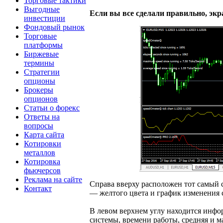
Торговые тактики
Выгодные
Если вы все сделали правильно, экр
инвестиции
Фондовый рынок
Торговые
платформы
Биржевые
термины
Стратегии
опционы
Брокеры
опционов
Статьи о форекс
Ответы на
вопросы
Карта сайта
Котировки
металлов
Котировка
фьючерсов
Реклама на сайте
Справа вверху расположен тот самый 
Контакт
— желтого цвета и график изменения 
В левом верхнем углу находится инфо
системы, времени работы, средняя и ма