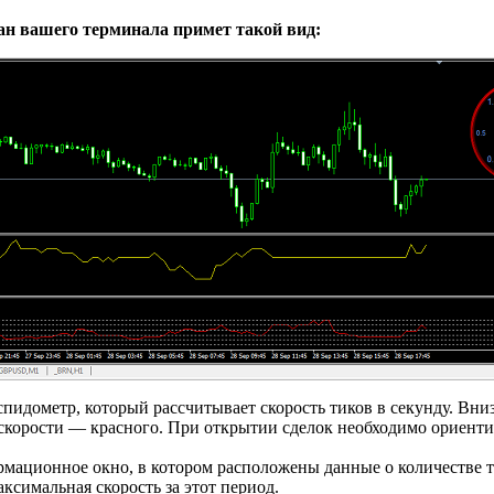
ан вашего терминала примет такой вид:
спидометр, который рассчитывает скорость тиков в секунду. Вн
скорости — красного. При открытии сделок необходимо ориентир
рмационное окно, в котором расположены данные о количестве т
ксимальная скорость за этот период.