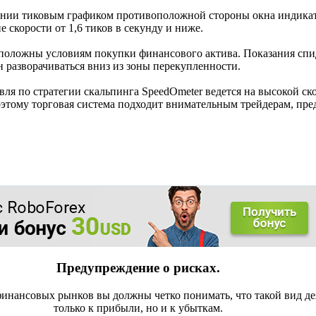
ении тиковым графиком противоположной стороны окна индикато
 скорости от 1,6 тиков в секунду и ниже.
оположны условиям покупки финансового актива. Показания сп
н разворачиваться вниз из зоны перекупленности.
вля по стратегии скальпинга SpeedOmeter ведется на высокой ск
этому торговая система подходит внимательным трейдерам, п
Предупреждение о рисках.
инансовых рынков вы должны четко понимать, что такой вид де
только к прибыли, но и к убыткам.