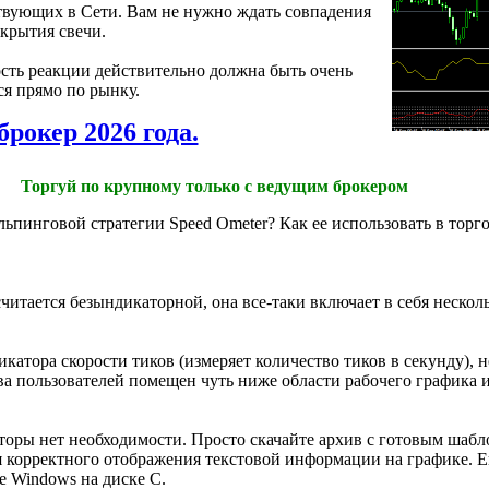
ствующих в Сети. Вам не нужно ждать совпадения
акрытия свечи.
рость реакции действительно должна быть очень
ся прямо по рынку.
брокер 2026 года.
Торгуй по крупному только с ведущим брокером
альпинговой стратегии Speed Ometer? Как ее использовать в торг
считается безындикаторной, она все-таки включает в себя нескол
икатора скорости тиков (измеряет количество тиков в секунду), 
ва пользователей помещен чуть ниже области рабочего графика 
аторы нет необходимости. Просто скачайте архив с готовым шабл
 корректного отображения текстовой информации на графике. Е
е Windows на диске C.