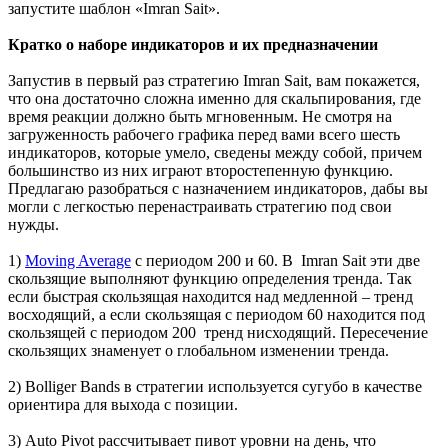
запустите шаблон «Imran Sait».
Кратко о наборе индикаторов и их предназначении
Запустив в первый раз стратегию Imran Sait, вам покажется,
что она достаточно сложна именно для скальпирования, где
время реакции должно быть мгновенным. Не смотря на
загруженность рабочего графика перед вами всего шесть
индикаторов, которые умело, сведены между собой, причем
большинство из них играют второстепенную функцию.
Предлагаю разобраться с назначением индикаторов, дабы вы
могли с легкостью перенастраивать стратегию под свои
нужды.
1)
Moving Average
с периодом 200 и 60. В Imran Sait эти две
скользящие выполняют функцию определения тренда. Так
если быстрая скользящая находится над медленной – тренд
восходящий, а если скользящая с периодом 60 находится под
скользящей с периодом 200 тренд нисходящий. Пересечение
скользящих знаменует о глобальном изменении тренда.
2) Bolliger Bands в стратегии используется сугубо в качестве
ориентира для выхода с позиции.
3) Auto Pivot рассчитывает пивот уровни на день, что