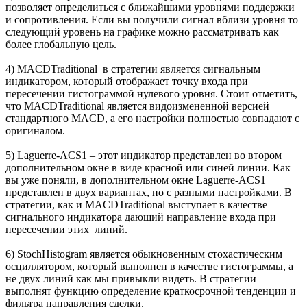
позволяет определиться с ближайшими уровнями поддержки
и сопротивления. Если вы получили сигнал вблизи уровня то
следующий уровень на графике можно рассматривать как
более глобальную цель.
4) MACDTraditional в стратегии является сигнальным
индикатором, который отображает точку входа при
пересечении гистограммой нулевого уровня. Стоит отметить,
что MACDTraditional является видоизмененной версией
стандартного MACD, а его настройки полностью совпадают с
оригиналом.
5) Laguerre-ACS1 – этот индикатор представлен во втором
дополнительном окне в виде красной или синей линии. Как
вы уже поняли, в дополнительном окне Laguerre-ACS1
представлен в двух вариантах, но с разными настройками. В
стратегии, как и MACDTraditional выступает в качестве
сигнального индикатора дающий направление входа при
пересечении этих линий.
6) StochHistogram является обыкновенным стохастическим
осциллятором, который выполнен в качестве гистограммы, а
не двух линий как мы привыкли видеть. В стратегии
выполнят функцию определение краткосрочной тенденции и
фильтра направления сделки.