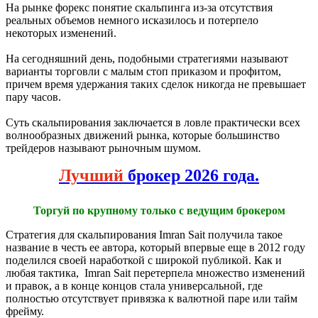
На рынке форекс понятие скальпинга из-за отсутствия
реальных объемов немного исказилось и потерпело
некоторых изменений.
На сегодняшний день, подобными стратегиями
называют
варианты торговли с малым стоп приказом и профитом,
причем время удержания таких сделок никогда не превышает
пару часов.
Суть скальпирования заключается в ловле практически всех
волнообразных движений рынка, которые большинство
трейдеров называют рыночным шумом.
Лучший
брокер 2026 года.
Торгуй по крупному только с ведущим брокером
Стратегия для скальпирования Imran Sait получила такое
название в честь ее автора, который впервые еще в 2012 году
поделился своей наработкой с широкой публикой. Как и
любая тактика, Imran Sait перетерпела множество изменений
и правок, а в конце концов стала универсальной, где
полностью отсутствует привязка к валютной паре или тайм
фрейму.