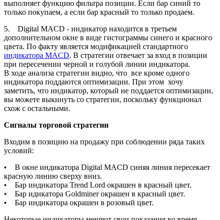
выполняет функцию фильтра позиции. Если бар синий то
только покупаем, а если бар красный то только продаем.
5. Digital MACD - индикатор находится в третьем
дополнительном окне в виде гистограммы синего и красного
цвета. По факту является модификацией стандартного
индикатора MACD
. В стратегии отвечает за вход в позиции
при пересечении черной и голубой линии индикатора.
В ходе анализа стратегии видно, что все кроме одного
индикатора поддаются оптимизации. При этом хочу
заметить, что индикатор, который не поддается оптимизации,
вы можете выкинуть со стратегии, поскольку функционал
схож с остальными.
Сигналы торговой стратегии
Входим в позицию на продажу при соблюдении ряда таких
условий:
• В окне индикатора Digital MACD синяя линия пересекает
красную линию сверху вниз.
• Бар индикатора Trend Lord окрашен в красный цвет.
• Бар идикатора Goldminer окрашен в красный цвет.
• Бар индикатора окрашен в розовый цвет.
Некоторые индикаторы меняют свои показания во время