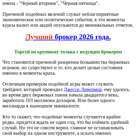
имена - "Черный вторник", "Черная пятница".
Причиной подобных явлений служат неблагоприятные
экономические или политические события, в эти моменты
курсы валют или акций опускаются до минимальных отметок.
Лучший
брокер 2026 года.
Торгуй по крупному только с ведущим брокером
Что становится причиной разорения большинства биржевых
игроков, но существуют и те, кто делает целые состояния
именно в моменты краха.
Отличным примером подобной игры может служить
трейдинг, который проводил
Джесси Ливермор
, ему удалось,
во время двух биржевых паник начала двадцатого века,
заработать 103 миллиона долларов. Или более одного
миллиарда в нынешнем эквиваленте.
Кто то скажет, что подобные моменты случаются крайне
редко, придется ждать не один год, что бы поймать удобный
случай. Но это не совсем верно, главное не останавливать
свой выбор на одном инструменте, а искать именно