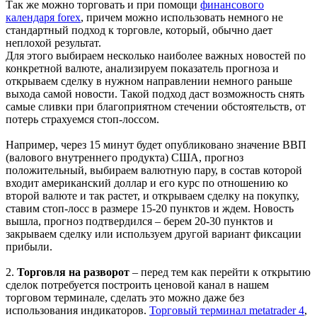
Так же можно торговать и при помощи
финансового
календаря forex
, причем можно использовать немного не
стандартный подход к торговле, который, обычно дает
неплохой результат.
Для этого выбираем несколько наиболее важных новостей по
конкретной валюте, анализируем показатель прогноза и
открываем сделку в нужном направлении немного раньше
выхода самой новости. Такой подход даст возможность снять
самые сливки при благоприятном стечении обстоятельств, от
потерь страхуемся стоп-лоссом.
Например, через 15 минут будет опубликовано значение ВВП
(валового внутреннего продукта) США, прогноз
положительный, выбираем валютную пару, в состав которой
входит американский доллар и его курс по отношению ко
второй валюте и так растет, и открываем сделку на покупку,
ставим стоп-лосс в размере 15-20 пунктов и ждем. Новость
вышла, прогноз подтвердился – берем 20-30 пунктов и
закрываем сделку или используем другой вариант фиксации
прибыли.
2.
Торговля на разворот
– перед тем как перейти к открытию
сделок потребуется построить ценовой канал в нашем
торговом терминале, сделать это можно даже без
использования индикаторов.
Торговый терминал metatrader 4
,