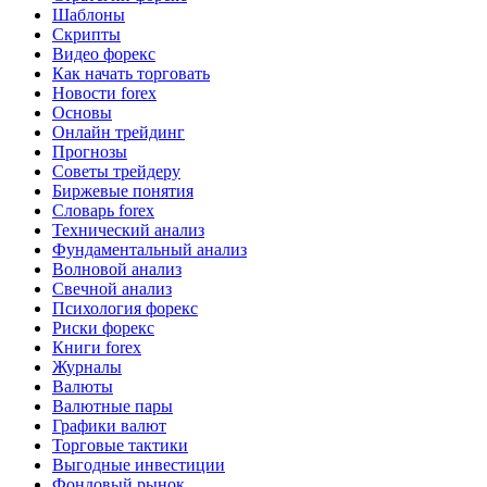
Шаблоны
Скрипты
Видео форекс
Как начать торговать
Новости forex
Основы
Онлайн трейдинг
Прогнозы
Советы трейдеру
Биржевые понятия
Словарь forex
Технический анализ
Фундаментальный анализ
Волновой анализ
Свечной анализ
Психология форекс
Риски форекс
Книги forex
Журналы
Валюты
Валютные пары
Графики валют
Торговые тактики
Выгодные инвестиции
Фондовый рынок