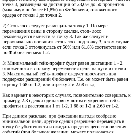
точка
3,
размещена
на дистанции от 23,6%
до
50 процентов
(
максимум
не более
61,8%)
по
Фибоначчи, отложенного
ордера от точки 1
до
точки 2.
2) Стоп-лосс следует размещать
за
точку 1.
По
мере
перемещения
цены
в
сторону
сделки, стоп- лосс
рекомендуется
вынести
за
точку 3.
Так же следует
и
первоначально
поставить
стоп- лосс
под
точку 3,
в том случае
если
точка
3 оттолкнулась от 50%
или
61,8% соответственно
по
Фибоначчи
меж
1-2.
3)
Минимальный
тейк-профит будет равен дистанции 1 - 2,
отложенного в сторону
перемещения
цены
на пути из точки
3.
Максимальный
тейк- профит
следует
просчитать
при
поддержке
расширений Фибоначчи. Т.е. он
может
быть
равен
отрезку 1.68 от 1-2, или отрезку 2 и 2.68 и т.д.
Как вариант в некоторых случаях,
позволительно
совершать
,
к
примеру
, 2-3 сделки
одинаковым
лотом и
укреплять
тейк-
профиты на расстоянии 1 от 1-2, 1.68 от 1-2 и 2.68 от 1-2.
При
данном
раскладе, при фиксации
выгоды
сообразно
минимальной
цели,
другие
сделки
разрешено
перемещать
в
точку безубыточности и
ожидать
предстоящего
становления
событий (при большом
желании
,
можете
пользоваться