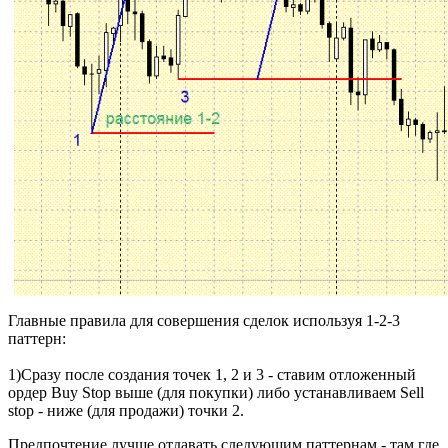
Главные
правила
для
совершения
сделок
используя
1-2-3
паттерн:
1)Сразу
после
создания
точек 1, 2 и 3 - ставим
отложенный
ордер Buy Stop
выше
(для
покупки
)
либо
устанавливаем Sell
stop - ниже (для
продажи
) точки 2.
Предпочтение
лучше
отдавать
следующим паттернам -
там где