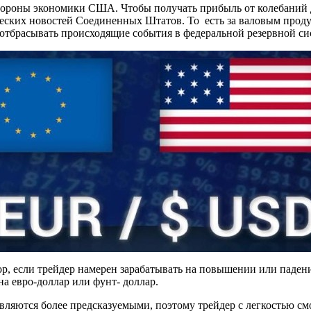
 стороны экономики США. Чтобы получать прибыль от колебаний
еских новостей Соединенных Штатов. То есть за валовым проду
 отбрасывать происходящие события в федеральной резервной си
ор, если трейдер намерен зарабатывать на повышении или паден
а евро-доллар или фунт- доллар.
ляются более предсказуемыми, поэтому трейдер с легкостью см