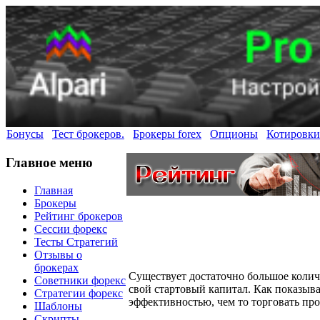
Бонусы
Тест брокеров.
Брокеры forex
Опционы
Котировки
Главное меню
Главная
Брокеры
Рейтинг брокеров
Сессии форекс
Тесты Стратегий
Отзывы о
брокерах
Существует достаточно большое колич
Советники форекс
свой стартовый капитал. Как показыв
Стратегии форекс
эффективностью, чем то торговать про
Шаблоны
Скрипты