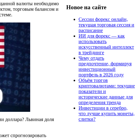
 данной валюты необходимо
Новое на сайте
ктом, торговым балансом и
стеме.
Сессии форекс онлайн,
текущая торговая сессия и
расписание
ИИ для форекс — как
использовать
искусственный интеллект
в трейдинге
Чему отдать
предпочтение, формируя
инвестиционный
портфель в 2026 году
Объём торгов
криптовалютами: текущие
показатели и
исторические данные для
определения тренда
Инвестиции в серебро,
что лучше купить монеты,
слитки?
ии доллара? Львиная доля
ожет спрогнозировать