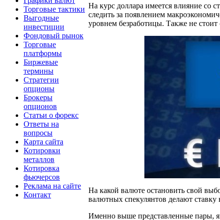
Графики валют
На курс доллара имеется влияние со
Торговые тактики
следить за появлением макроэкономич
Выгодные
уровнем безработицы. Также не стоит
инвестиции
Фондовый рынок
Торговые
платформы
Биржевые
термины
Стратегии
опционы
Брокеры
опционов
Статьи о форекс
Ответы на
вопросы
Карта сайта
Котировки
металлов
Котировка
фьючерсов
Реклама на сайте
На какой валюте остановить свой выб
Контакт
валютных спекулянтов делают ставку н
Именно выше представленные пары, яв