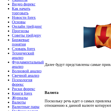
Видео форекс
Как начать
торговать
Новости forex
Основы
Онлайн трейдинг
Прогнозы
Советы трейдеру
Биржевые
понятия
Словарь forex
Технический
анализ
Фундаментальный
Далее будут представлены самые при
анализ
Волновой анализ
Свечной анализ
Психология
форекс
Риски форекс
Валюта
Книги forex
Журналы
Поскольку речь идет о самых привлек
Валюты
отношению к данной валюте котируютс
Валютные пары