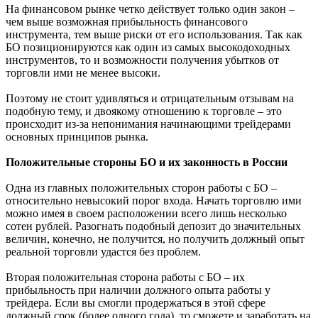
На финансовом рынке четко действует только один закон –
чем выше возможная прибыльность финансового
инструмента, тем выше риски от его использования. Так как
БО позиционируются как один из самых высокодоходных
инструментов, то и возможности получения убытков от
торговли ими не менее высоки.
Поэтому не стоит удивляться и отрицательным отзывам на
подобную тему, и двоякому отношению к торговле – это
происходит из-за непонимания начинающими трейдерами
основных принципов рынка.
Положительные стороны БО и их законность в России
Одна из главных положительных сторон работы с БО –
относительно невысокий порог входа. Начать торговлю ими
можно имея в своем расположении всего лишь несколько
сотен рублей. Разогнать подобный депозит до значительных
величин, конечно, не получится, но получить должный опыт
реальной торговли удастся без проблем.
Вторая положительная сторона работы с БО – их
прибыльность при наличии должного опыта работы у
трейдера. Если вы смогли продержаться в этой сфере
должный срок (более одного года), то сможете и заработать на