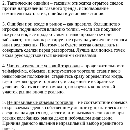
2.
Тактические ошибки
– таковым относятся отрытое сделок
против направления главного тренда, использование
сомнительных тактик, ошибки в установке стопов.
3.
Ошибки при входе в рынок
– как правило, большинство
игроков подчиняются влиянию толпы, «если все покупают,
покупаю и я, все продают, значит надо продавать» они
забывают, что рынок реагирует не сразу на увеличение спроса
или предложения. Поэтому вы будете всегда опаздывать и
совершать сделки перед разворотом. Лучше для поиска точек
входа руководствоваться внешними сигналами.
4.
Частое изменение условий торговли
– продолжительности
таймфрейма, объемов, инструментов торговли ставит вас в
невыгодное положение, старайтесь сразу определится когда,
где и чем вы будете торговать, и сохраняйте выбранные
условия. Знать все не возможно, но изучить конкретный
участок рынка вполне реально.
5.
Не правильные объемы торговли
– не соответствие объемов
открываемых сделок собственному депозиту, практически все
средства находятся под залогом, что вызывает слив депо при
резких колебаниях рынка даже в небольшом диапазоне.
Причина данного явления неправильный выбор кредитного
плеча.