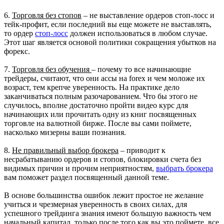
6.
Торговля без стопов
– не выставление ордеров стоп-лосс и
тейк-профит, если последний вы еще можете не выставлять,
то ордер
стоп-лосс
должен использоваться в любом случае.
Этот шаг является основой политики сокращения убытков на
форекс.
7.
Торговля без обучения
– почему то все начинающие
трейдеры, считают, что они ассы на forex и чем моложе их
возраст, тем крепче уверенность. На практике дело
заканчиваться полным разочарованием. Что бы этого не
случилось, вполне достаточно пройти видео курс для
начинающих или прочитать одну из книг посвященных
торговле на валютной бирже. После вы сами поймете,
насколько мизерны ваши познания.
8.
Не правильный выбор брокера
– приводит к
несрабатыванию ордеров и стопов, блокировки счета без
видимых причин и прочим неприятностям,
выбрать брокера
вам поможет раздел посвященный данной теме.
В основе большинства ошибок лежит простое не желание
учиться и чрезмерная уверенность в своих силах, для
успешного трейдинга знания имеют большую важность чем
начальный капитал, только после того как вы это поймете, все